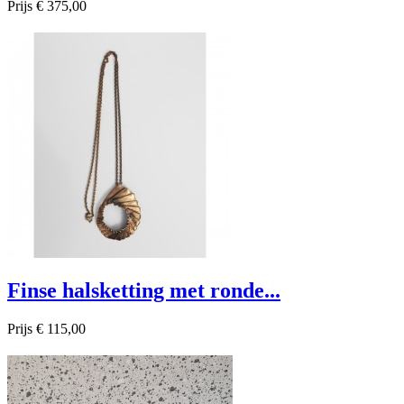
Prijs
€ 375,00

Snel bekijken
Finse halsketting met ronde...
Prijs
€ 115,00

Snel bekijken