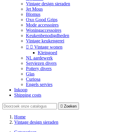
Vintage design sieraden
Jet Mous
Blomus
Oxo Good Grips
Mode accessoires
Woningaccessoires
Keukenbenodigdheden
Vintage keukengerei


Vintage wonen
Kleingoed
NL aardewerk
Serviezen divers
Pottery divers
Glas
Curiosa
Engels servies
Inkoop
Shipping costs

Zoeken
Home
Vintage design sieraden