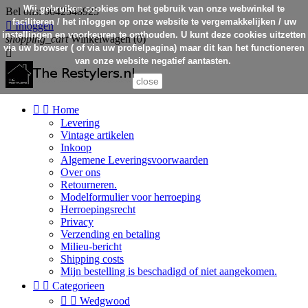
Wij gebruiken cookies om het gebruik van onze webwinkel te
Bel ons:
0642548925
faciliteren / het inloggen op onze website te vergemakkelijken / uw

Inloggen
instellingen en voorkeuren te onthouden. U kunt deze cookies uitzetten
shopping_cart
Winkelwagen
(0)
via uw browser ( of via uw profielpagina) maar dit kan het functioneren

van onze website negatief aantasten.
close


Home
Levering
Vintage artikelen
Inkoop
Algemene Leveringsvoorwaarden
Over ons
Retourneren.
Modelformulier voor herroeping
Herroepingsrecht
Privacy
Verzending en betaling
Milieu-bericht
Shipping costs
Mijn bestelling is beschadigd of niet aangekomen.


Categorieen


Wedgwood