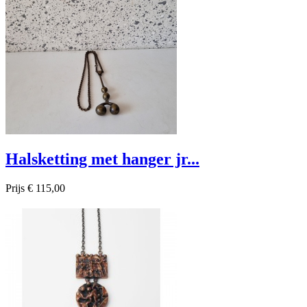
Halsketting met hanger jr...
Prijs
€ 115,00

Snel bekijken