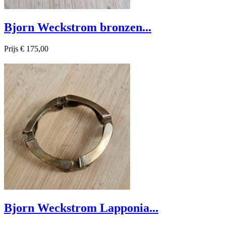
Bjorn Weckstrom bronzen...
Prijs
€ 175,00

Snel bekijken
Bjorn Weckstrom Lapponia...