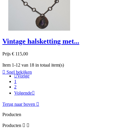
Vintage halsketting met...
Prijs
€ 115,00
Item 1-12 van 18 in totaal item(s)

Snel bekijken

Vorige
1
2
Volgende

Terug naar boven

Producten
Producten

