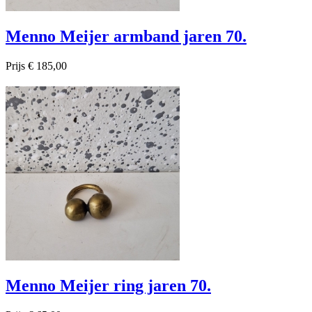
Menno Meijer armband jaren 70.
Prijs
€ 185,00

Snel bekijken
Menno Meijer ring jaren 70.