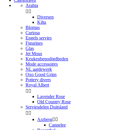
Categorieen
Arabia


Diversen
Kilta
Blomus
Curiosa
Engels servies
Figurines
Glas
Jet Mous
Keukenbenodigdheden
Mode accessoires
NL aardewerk
Oxo Good Grips
Pottery divers
Royal Albert


Lavender Rose
Old Country Rose
Serviesdelen Duitsland


Arzberg


Cannelee