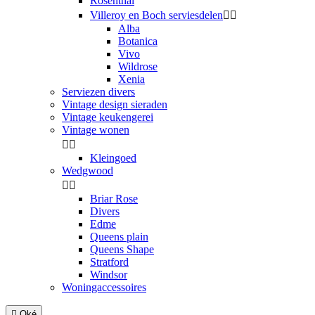
Rosenthal
Villeroy en Boch serviesdelen


Alba
Botanica
Vivo
Wildrose
Xenia
Serviezen divers
Vintage design sieraden
Vintage keukengerei
Vintage wonen


Kleingoed
Wedgwood


Briar Rose
Divers
Edme
Queens plain
Queens Shape
Stratford
Windsor
Woningaccessoires

Oké