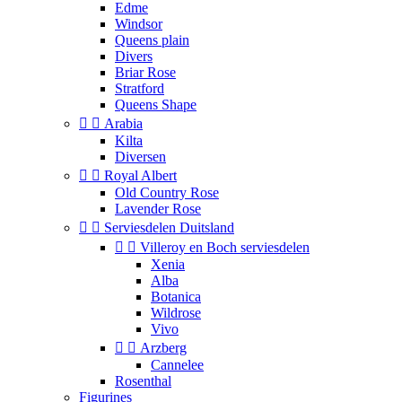
Edme
Windsor
Queens plain
Divers
Briar Rose
Stratford
Queens Shape


Arabia
Kilta
Diversen


Royal Albert
Old Country Rose
Lavender Rose


Serviesdelen Duitsland


Villeroy en Boch serviesdelen
Xenia
Alba
Botanica
Wildrose
Vivo


Arzberg
Cannelee
Rosenthal
Figurines