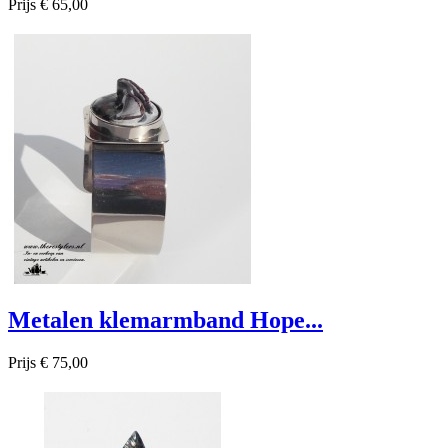
Prijs
€ 65,00

Snel bekijken
Metalen klemarmband Hope...
Prijs
€ 75,00

Snel bekijken