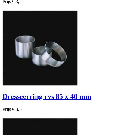
Prijs
€ 3,51

Snel bekijken
Dresseerring rvs 85 x 40 mm
Prijs
€ 3,51

Snel bekijken