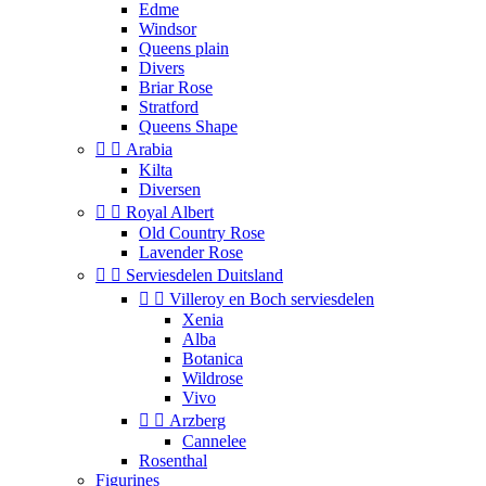
Edme
Windsor
Queens plain
Divers
Briar Rose
Stratford
Queens Shape


Arabia
Kilta
Diversen


Royal Albert
Old Country Rose
Lavender Rose


Serviesdelen Duitsland


Villeroy en Boch serviesdelen
Xenia
Alba
Botanica
Wildrose
Vivo


Arzberg
Cannelee
Rosenthal
Figurines