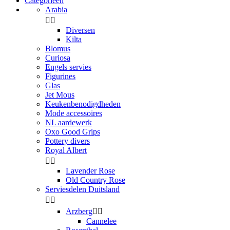
Categorieen
Arabia


Diversen
Kilta
Blomus
Curiosa
Engels servies
Figurines
Glas
Jet Mous
Keukenbenodigdheden
Mode accessoires
NL aardewerk
Oxo Good Grips
Pottery divers
Royal Albert


Lavender Rose
Old Country Rose
Serviesdelen Duitsland


Arzberg


Cannelee