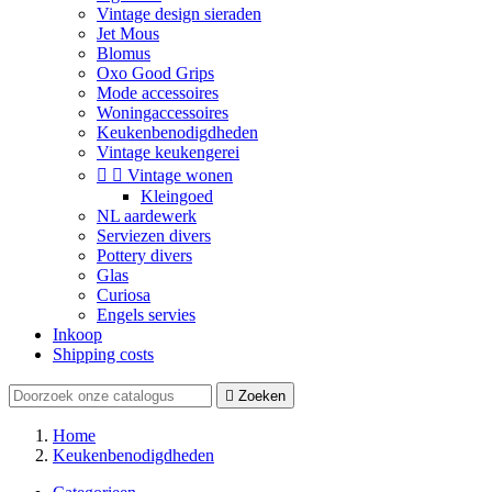
Vintage design sieraden
Jet Mous
Blomus
Oxo Good Grips
Mode accessoires
Woningaccessoires
Keukenbenodigdheden
Vintage keukengerei


Vintage wonen
Kleingoed
NL aardewerk
Serviezen divers
Pottery divers
Glas
Curiosa
Engels servies
Inkoop
Shipping costs

Zoeken
Home
Keukenbenodigdheden