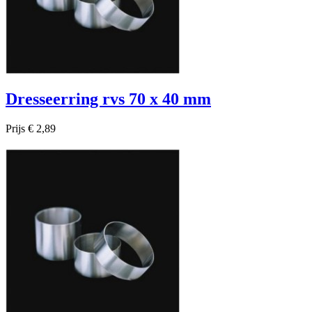
Dresseerring rvs 70 x 40 mm
Prijs
€ 2,89

Snel bekijken