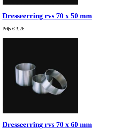
Dresseerring rvs 70 x 50 mm
Prijs
€ 3,26

Snel bekijken
Dresseerring rvs 70 x 60 mm