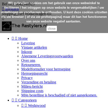
Wij gebruiken cookies om het gebruik van onze webwinkel te
Bel ons:
0642548925
faciliteren / het inloggen op onze website te vergemakkelijken / uw

Inloggen
instellingen en voorkeuren te onthouden. U kunt deze cookies uitzetten
shopping_cart
Winkelwagen
(0)
via uw browser ( of via uw profielpagina) maar dit kan het functioneren

van onze website negatief aantasten.
close


Home
Levering
Vintage artikelen
Inkoop
Algemene Leveringsvoorwaarden
Over ons
Retourneren.
Modelformulier voor herroeping
Herroepingsrecht
Privacy
Verzending en betaling
Milieu-bericht
Shipping costs
Mijn bestelling is beschadigd of niet aangekomen.


Categorieen


Wedgwood