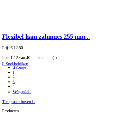
Flexibel ham zalmmes 255 mm...
Prijs
€ 12,50
Item 1-12 van 40 in totaal item(s)

Snel bekijken

Vorige
1
2
3
4
Volgende

Terug naar boven

Producten