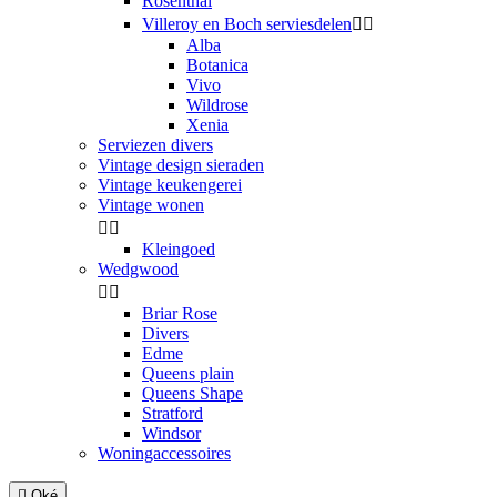
Rosenthal
Villeroy en Boch serviesdelen


Alba
Botanica
Vivo
Wildrose
Xenia
Serviezen divers
Vintage design sieraden
Vintage keukengerei
Vintage wonen


Kleingoed
Wedgwood


Briar Rose
Divers
Edme
Queens plain
Queens Shape
Stratford
Windsor
Woningaccessoires

Oké