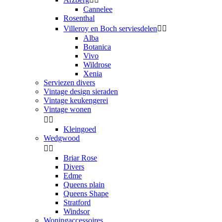
Cannelee
Rosenthal
Villeroy en Boch serviesdelen


Alba
Botanica
Vivo
Wildrose
Xenia
Serviezen divers
Vintage design sieraden
Vintage keukengerei
Vintage wonen


Kleingoed
Wedgwood


Briar Rose
Divers
Edme
Queens plain
Queens Shape
Stratford
Windsor
Woningaccessoires