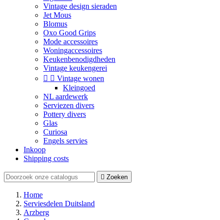
Vintage design sieraden
Jet Mous
Blomus
Oxo Good Grips
Mode accessoires
Woningaccessoires
Keukenbenodigdheden
Vintage keukengerei


Vintage wonen
Kleingoed
NL aardewerk
Serviezen divers
Pottery divers
Glas
Curiosa
Engels servies
Inkoop
Shipping costs

Zoeken
Home
Serviesdelen Duitsland
Arzberg