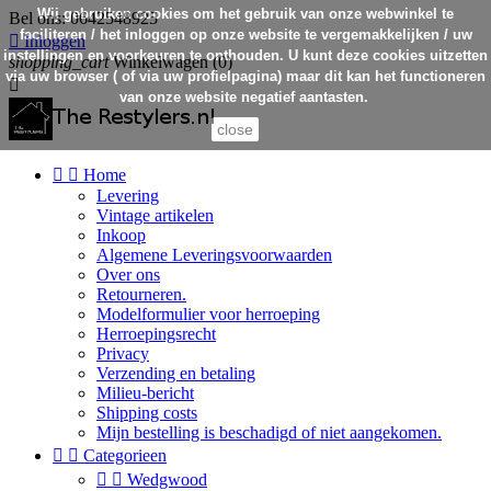
Wij gebruiken cookies om het gebruik van onze webwinkel te
Bel ons:
0642548925
faciliteren / het inloggen op onze website te vergemakkelijken / uw

Inloggen
instellingen en voorkeuren te onthouden. U kunt deze cookies uitzetten
shopping_cart
Winkelwagen
(0)
via uw browser ( of via uw profielpagina) maar dit kan het functioneren

van onze website negatief aantasten.
close


Home
Levering
Vintage artikelen
Inkoop
Algemene Leveringsvoorwaarden
Over ons
Retourneren.
Modelformulier voor herroeping
Herroepingsrecht
Privacy
Verzending en betaling
Milieu-bericht
Shipping costs
Mijn bestelling is beschadigd of niet aangekomen.


Categorieen


Wedgwood