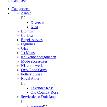
Cannelee
Categorieen
Arabia


Diversen
Kilta
Blomus
Curiosa
Engels servies
Figurines
Glas
Jet Mous
Keukenbenodigdheden
Mode accessoires
NL aardewerk
Oxo Good Grips
Pottery divers
Royal Albert


Lavender Rose
Old Country Rose
Serviesdelen Duitsland


Arzberg

