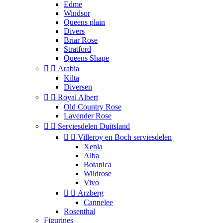
Edme
Windsor
Queens plain
Divers
Briar Rose
Stratford
Queens Shape


Arabia
Kilta
Diversen


Royal Albert
Old Country Rose
Lavender Rose


Serviesdelen Duitsland


Villeroy en Boch serviesdelen
Xenia
Alba
Botanica
Wildrose
Vivo


Arzberg
Cannelee
Rosenthal
Figurines