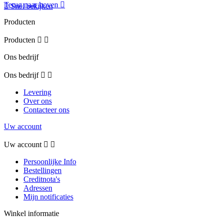
Terug naar boven


Snel bekijken
Producten
Producten


Ons bedrijf
Ons bedrijf


Levering
Over ons
Contacteer ons
Uw account
Uw account


Persoonlijke Info
Bestellingen
Creditnota's
Adressen
Mijn notificaties
Winkel informatie