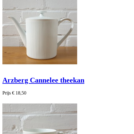

Snel bekijken
Arzberg Cannelee theekan
Prijs
€ 18,50

Snel bekijken