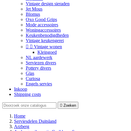
Vintage design sieraden
Jet Mous
Blomus
Oxo Good Grips
Mode accessoires
Woningaccessoires
Keukenbenodigdheden
Vintage keukengerei


Vintage wonen
Kleingoed
NL aardewerk
Serviezen divers
Pottery divers
Glas
Curiosa
Engels servies
Inkoop
Shipping costs

Zoeken
Home
Serviesdelen Duitsland
Arzberg