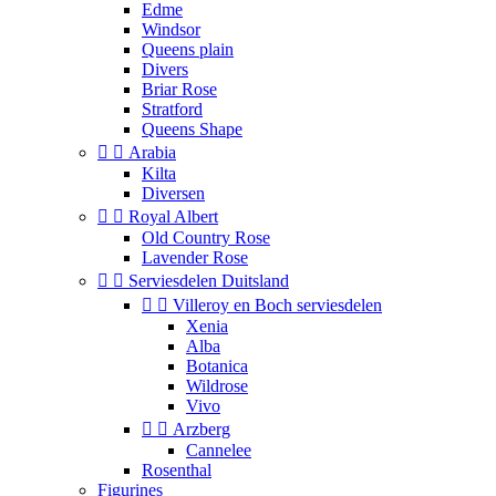
Edme
Windsor
Queens plain
Divers
Briar Rose
Stratford
Queens Shape


Arabia
Kilta
Diversen


Royal Albert
Old Country Rose
Lavender Rose


Serviesdelen Duitsland


Villeroy en Boch serviesdelen
Xenia
Alba
Botanica
Wildrose
Vivo


Arzberg
Cannelee
Rosenthal
Figurines