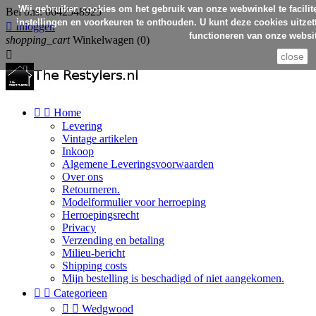
Wij gebruiken cookies om het gebruik van onze webwinkel te facilit
Bel ons:
0642548925
instellingen en voorkeuren te onthouden. U kunt deze cookies uitzett

Inloggen
functioneren van onze websit
shopping_cart
Winkelwagen
(0)

close


Home
Levering
Vintage artikelen
Inkoop
Algemene Leveringsvoorwaarden
Over ons
Retourneren.
Modelformulier voor herroeping
Herroepingsrecht
Privacy
Verzending en betaling
Milieu-bericht
Shipping costs
Mijn bestelling is beschadigd of niet aangekomen.


Categorieen


Wedgwood