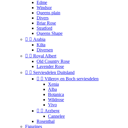
Edme
Windsor
Queens plain
Divers
Briar Rose
Stratford
Queens Shape


Arabia
Kilta
Diversen


Royal Albert
Old Country Rose
Lavender Rose


Serviesdelen Duitsland


Villeroy en Boch serviesdelen
Xenia
Alba
Botanica
Wildrose
Vivo


Arzberg
Cannelee
Rosenthal
Figurines