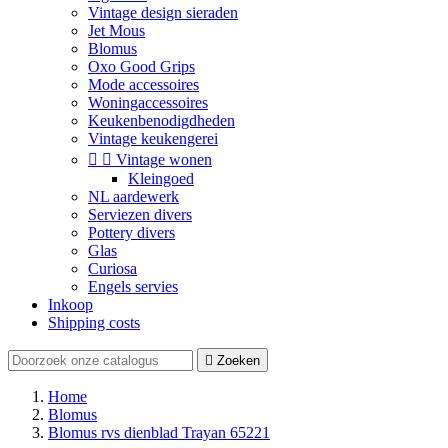
Vintage design sieraden
Jet Mous
Blomus
Oxo Good Grips
Mode accessoires
Woningaccessoires
Keukenbenodigdheden
Vintage keukengerei


Vintage wonen
Kleingoed
NL aardewerk
Serviezen divers
Pottery divers
Glas
Curiosa
Engels servies
Inkoop
Shipping costs

Zoeken
Home
Blomus
Blomus rvs dienblad Trayan 65221