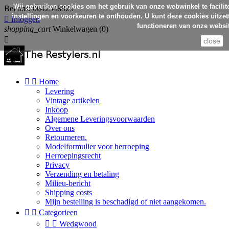
Wij gebruiken cookies om het gebruik van onze webwinkel te facilit
Bel ons:
0642548925
instellingen en voorkeuren te onthouden. U kunt deze cookies uitzett

Inloggen
functioneren van onze websit
shopping_cart
Winkelwagen
(0)

close


Home
Levering
Vintage artikelen
Inkoop
Algemene Leveringsvoorwaarden
Over ons
Retourneren.
Modelformulier voor herroeping
Herroepingsrecht
Privacy
Verzending en betaling
Milieu-bericht
Shipping costs
Mijn bestelling is beschadigd of niet aangekomen.


Categorieen


Wedgwood