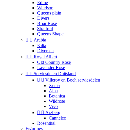
Edme
Windsor
Queens plain
Divers
Briar Rose
Stratford
Queens Shape


Arabia
Kilta
Diversen


Royal Albert
Old Country Rose
Lavender Rose


Serviesdelen Duitsland


Villeroy en Boch serviesdelen
Xenia
Alba
Botanica
Wildrose
Vivo


Arzberg
Cannelee
Rosenthal
Figurines