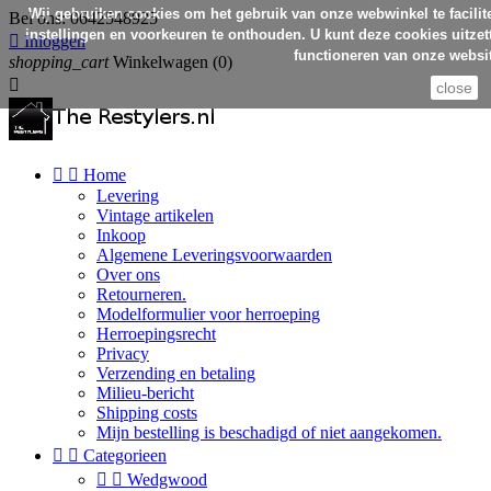
Wij gebruiken cookies om het gebruik van onze webwinkel te facilit
Bel ons:
0642548925
instellingen en voorkeuren te onthouden. U kunt deze cookies uitzett

Inloggen
functioneren van onze websit
shopping_cart
Winkelwagen
(0)

close


Home
Levering
Vintage artikelen
Inkoop
Algemene Leveringsvoorwaarden
Over ons
Retourneren.
Modelformulier voor herroeping
Herroepingsrecht
Privacy
Verzending en betaling
Milieu-bericht
Shipping costs
Mijn bestelling is beschadigd of niet aangekomen.


Categorieen


Wedgwood