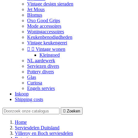
Vintage design sieraden
Jet Mous
Blomus
Oxo Good Grips
Mode accessoires
Woningaccessoires
Keukenbenodigdheden
Vintage keukengerei


Vintage wonen
Kleingoed
NL aardewerk
Serviezen divers
Pottery divers
Glas
Curiosa
Engels servies
Inkoop
Shipping costs

Zoeken
Home
Serviesdelen Duitsland
Villeroy en Boch serviesdelen