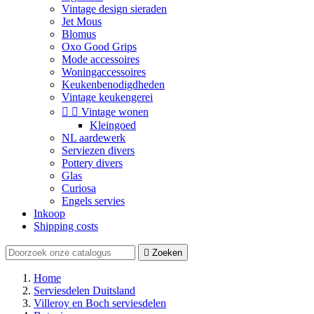
Vintage design sieraden
Jet Mous
Blomus
Oxo Good Grips
Mode accessoires
Woningaccessoires
Keukenbenodigdheden
Vintage keukengerei


Vintage wonen
Kleingoed
NL aardewerk
Serviezen divers
Pottery divers
Glas
Curiosa
Engels servies
Inkoop
Shipping costs

Zoeken
Home
Serviesdelen Duitsland
Villeroy en Boch serviesdelen