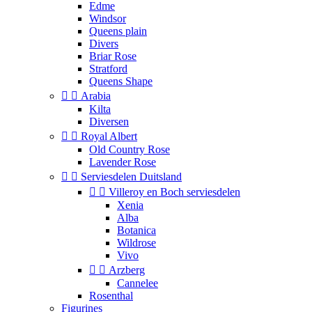
Edme
Windsor
Queens plain
Divers
Briar Rose
Stratford
Queens Shape


Arabia
Kilta
Diversen


Royal Albert
Old Country Rose
Lavender Rose


Serviesdelen Duitsland


Villeroy en Boch serviesdelen
Xenia
Alba
Botanica
Wildrose
Vivo


Arzberg
Cannelee
Rosenthal
Figurines