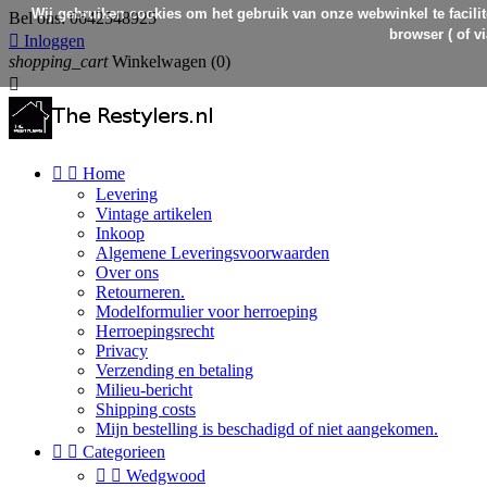
Wij gebruiken cookies om het gebruik van onze webwinkel te facilit
Bel ons:
0642548925
browser ( of v

Inloggen
shopping_cart
Winkelwagen
(0)



Home
Levering
Vintage artikelen
Inkoop
Algemene Leveringsvoorwaarden
Over ons
Retourneren.
Modelformulier voor herroeping
Herroepingsrecht
Privacy
Verzending en betaling
Milieu-bericht
Shipping costs
Mijn bestelling is beschadigd of niet aangekomen.


Categorieen


Wedgwood