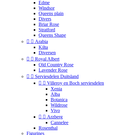
Edme
Windsor
Queens plain
Divers
Briar Rose
Stratford
Queens Shape


Arabia
Kilta
Diversen


Royal Albert
Old Country Rose
Lavender Rose


Serviesdelen Duitsland


Villeroy en Boch serviesdelen
Xenia
Alba
Botanica
Wildrose
Vivo


Arzberg
Cannelee
Rosenthal
Figurines