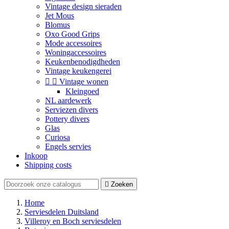
Vintage design sieraden
Jet Mous
Blomus
Oxo Good Grips
Mode accessoires
Woningaccessoires
Keukenbenodigdheden
Vintage keukengerei


Vintage wonen
Kleingoed
NL aardewerk
Serviezen divers
Pottery divers
Glas
Curiosa
Engels servies
Inkoop
Shipping costs

Zoeken
Home
Serviesdelen Duitsland
Villeroy en Boch serviesdelen