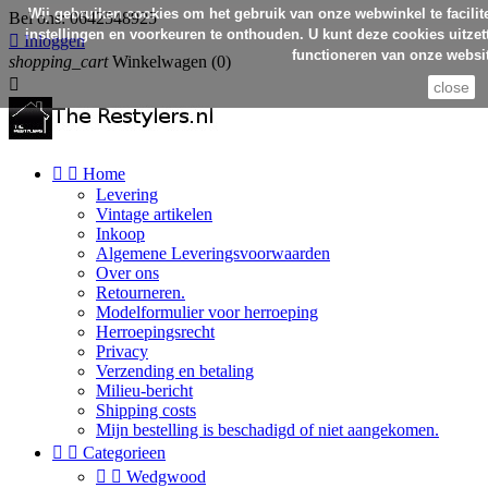
Wij gebruiken cookies om het gebruik van onze webwinkel te facilit
Bel ons:
0642548925
instellingen en voorkeuren te onthouden. U kunt deze cookies uitzett

Inloggen
functioneren van onze websit
shopping_cart
Winkelwagen
(0)

close


Home
Levering
Vintage artikelen
Inkoop
Algemene Leveringsvoorwaarden
Over ons
Retourneren.
Modelformulier voor herroeping
Herroepingsrecht
Privacy
Verzending en betaling
Milieu-bericht
Shipping costs
Mijn bestelling is beschadigd of niet aangekomen.


Categorieen


Wedgwood