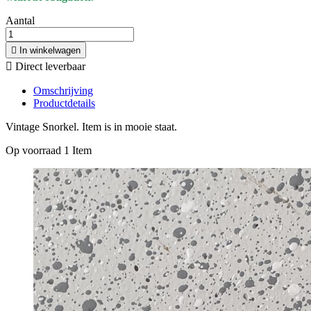
Aantal

In winkelwagen

Direct leverbaar
Omschrijving
Productdetails
Vintage Snorkel. Item is in mooie staat.
Op voorraad
1 Item