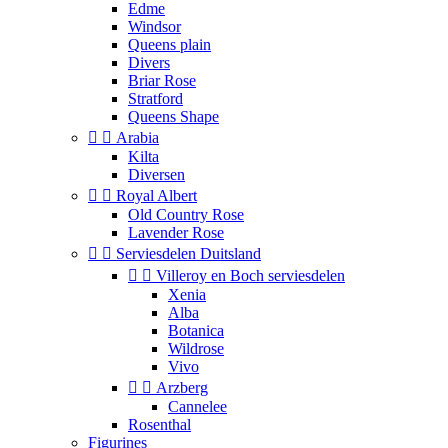
Edme
Windsor
Queens plain
Divers
Briar Rose
Stratford
Queens Shape


Arabia
Kilta
Diversen


Royal Albert
Old Country Rose
Lavender Rose


Serviesdelen Duitsland


Villeroy en Boch serviesdelen
Xenia
Alba
Botanica
Wildrose
Vivo


Arzberg
Cannelee
Rosenthal
Figurines