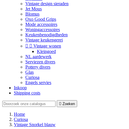
Vintage design sieraden
Jet Mous
Blomus
Oxo Good Grips
Mode accessoires
Woningaccessoires
Keukenbenodigdheden
Vintage keukengerei


Vintage wonen
Kleingoed
NL aardewerk
Serviezen divers
Pottery divers
Glas
Curiosa
Engels servies
Inkoop
Shipping costs

Zoeken
Home
Curiosa
Vintage Snorkel blauw