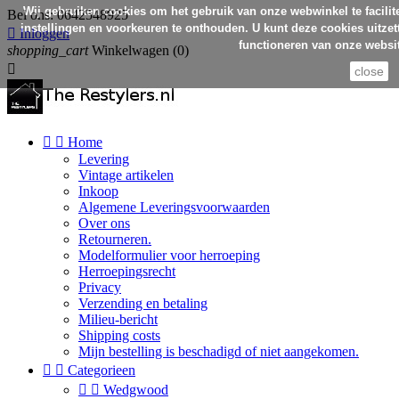
Wij gebruiken cookies om het gebruik van onze webwinkel te facilit
Bel ons:
0642548925
instellingen en voorkeuren te onthouden. U kunt deze cookies uitzett

Inloggen
functioneren van onze websit
shopping_cart
Winkelwagen
(0)

close


Home
Levering
Vintage artikelen
Inkoop
Algemene Leveringsvoorwaarden
Over ons
Retourneren.
Modelformulier voor herroeping
Herroepingsrecht
Privacy
Verzending en betaling
Milieu-bericht
Shipping costs
Mijn bestelling is beschadigd of niet aangekomen.


Categorieen


Wedgwood