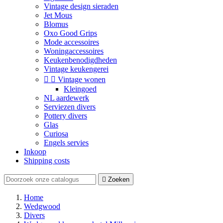
Vintage design sieraden
Jet Mous
Blomus
Oxo Good Grips
Mode accessoires
Woningaccessoires
Keukenbenodigdheden
Vintage keukengerei


Vintage wonen
Kleingoed
NL aardewerk
Serviezen divers
Pottery divers
Glas
Curiosa
Engels servies
Inkoop
Shipping costs

Zoeken
Home
Wedgwood
Divers