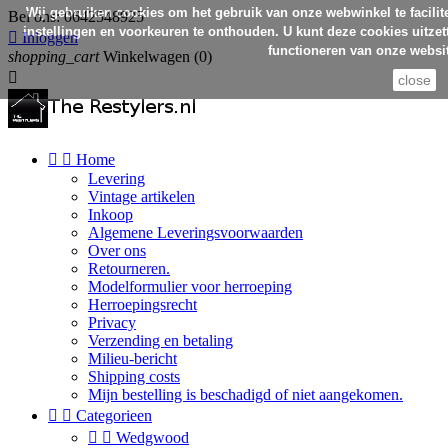
Wij gebruiken cookies om het gebruik van onze webwinkel te facilit
Bel ons:
0642548925
instellingen en voorkeuren te onthouden. U kunt deze cookies uitzett

Inloggen
functioneren van onze websit
shopping_cart
Winkelwagen
(0)

close


Home
Levering
Vintage artikelen
Inkoop
Algemene Leveringsvoorwaarden
Over ons
Retourneren.
Modelformulier voor herroeping
Herroepingsrecht
Privacy
Verzending en betaling
Milieu-bericht
Shipping costs
Mijn bestelling is beschadigd of niet aangekomen.


Categorieen


Wedgwood