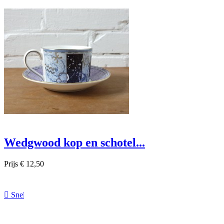

Snel bekijken
Wedgwood kop en schotel...
Prijs
€ 12,50

Snel bekijken