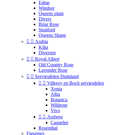
Edme
Windsor
Queens plain
Divers
Briar Rose
Stratford
Queens Shape


Arabia
Kilta
Diversen


Royal Albert
Old Country Rose
Lavender Rose


Serviesdelen Duitsland


Villeroy en Boch serviesdelen
Xenia
Alba
Botanica
Wildrose
Vivo


Arzberg
Cannelee
Rosenthal
Figurines