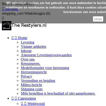
Wij gebruiken cookies om het gebruik van onze webwinkel te facilit
Bel ons:
0642548925
instellingen en voorkeuren te onthouden. U kunt deze cookies uitzett

Inloggen
functioneren van onze websit
shopping_cart
Winkelwagen
(0)

close


Home
Levering
Vintage artikelen
Inkoop
Algemene Leveringsvoorwaarden
Over ons
Retourneren.
Modelformulier voor herroeping
Herroepingsrecht
Privacy
Verzending en betaling
Milieu-bericht
Shipping costs
Mijn bestelling is beschadigd of niet aangekomen.


Categorieen


Wedgwood