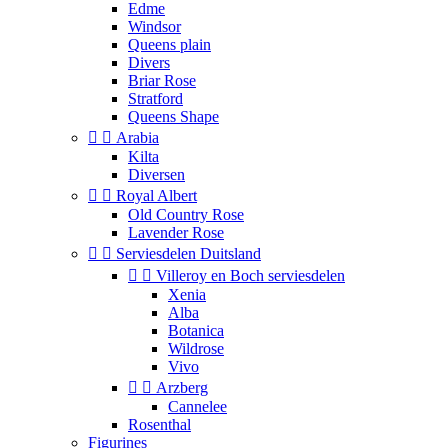
Edme
Windsor
Queens plain
Divers
Briar Rose
Stratford
Queens Shape


Arabia
Kilta
Diversen


Royal Albert
Old Country Rose
Lavender Rose


Serviesdelen Duitsland


Villeroy en Boch serviesdelen
Xenia
Alba
Botanica
Wildrose
Vivo


Arzberg
Cannelee
Rosenthal
Figurines