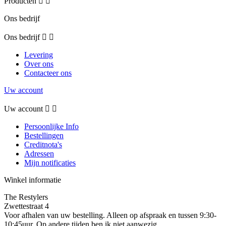
Producten


Ons bedrijf
Ons bedrijf


Levering
Over ons
Contacteer ons
Uw account
Uw account


Persoonlijke Info
Bestellingen
Creditnota's
Adressen
Mijn notificaties
Winkel informatie
The Restylers
Zwettestraat 4
Voor afhalen van uw bestelling. Alleen op afspraak en tussen 9:30-
10:45uur. Op andere tijden ben ik niet aanwezig.