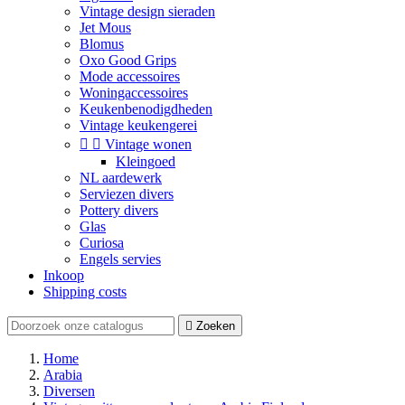
Vintage design sieraden
Jet Mous
Blomus
Oxo Good Grips
Mode accessoires
Woningaccessoires
Keukenbenodigdheden
Vintage keukengerei


Vintage wonen
Kleingoed
NL aardewerk
Serviezen divers
Pottery divers
Glas
Curiosa
Engels servies
Inkoop
Shipping costs

Zoeken
Home
Arabia
Diversen