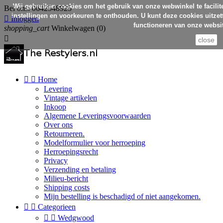
Wij gebruiken cookies om het gebruik van onze webwinkel te facilit
Bel ons:
0642548925
instellingen en voorkeuren te onthouden. U kunt deze cookies uitzett

Inloggen
functioneren van onze websit
shopping_cart
Winkelwagen
(0)

close


Home
Levering
Vintage artikelen
Inkoop
Algemene Leveringsvoorwaarden
Over ons
Retourneren.
Modelformulier voor herroeping
Herroepingsrecht
Privacy
Verzending en betaling
Milieu-bericht
Shipping costs
Mijn bestelling is beschadigd of niet aangekomen.


Categorieen


Wedgwood