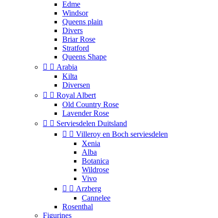
Edme
Windsor
Queens plain
Divers
Briar Rose
Stratford
Queens Shape


Arabia
Kilta
Diversen


Royal Albert
Old Country Rose
Lavender Rose


Serviesdelen Duitsland


Villeroy en Boch serviesdelen
Xenia
Alba
Botanica
Wildrose
Vivo


Arzberg
Cannelee
Rosenthal
Figurines