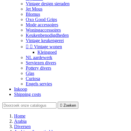
Vintage design sieraden
Jet Mous
Blomus
Oxo Good Grips
Mode accessoires
Woningaccessoires
Keukenbenodigdheden
Vintage keukengerei


Vintage wonen
Kleingoed
NL aardewerk
Serviezen divers
Pottery divers
Glas
Curiosa
Engels servies
Inkoop
Shipping costs

Zoeken
Home
Arabia
Diversen