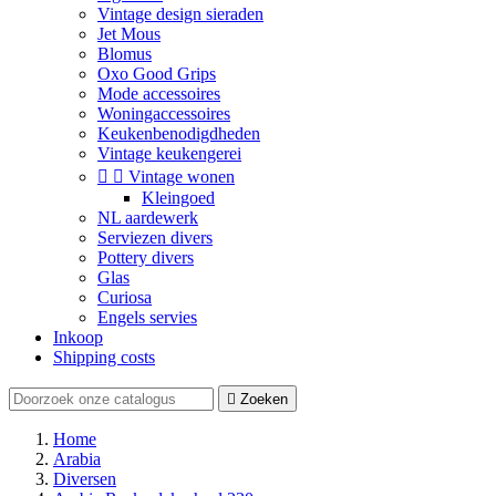
Vintage design sieraden
Jet Mous
Blomus
Oxo Good Grips
Mode accessoires
Woningaccessoires
Keukenbenodigdheden
Vintage keukengerei


Vintage wonen
Kleingoed
NL aardewerk
Serviezen divers
Pottery divers
Glas
Curiosa
Engels servies
Inkoop
Shipping costs

Zoeken
Home
Arabia
Diversen