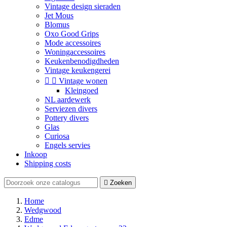
Vintage design sieraden
Jet Mous
Blomus
Oxo Good Grips
Mode accessoires
Woningaccessoires
Keukenbenodigdheden
Vintage keukengerei


Vintage wonen
Kleingoed
NL aardewerk
Serviezen divers
Pottery divers
Glas
Curiosa
Engels servies
Inkoop
Shipping costs

Zoeken
Home
Wedgwood
Edme