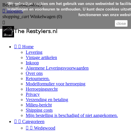
Wij gebruiken cookies om het gebruik van onze webwinkel te facilit
Bel ons:
0642548925
instellingen en voorkeuren te onthouden. U kunt deze cookies uitzett

Inloggen
functioneren van onze websit
shopping_cart
Winkelwagen
(0)

close


Home
Levering
Vintage artikelen
Inkoop
Algemene Leveringsvoorwaarden
Over ons
Retourneren.
Modelformulier voor herroeping
Herroepingsrecht
Privacy
Verzending en betaling
Milieu-bericht
Shipping costs
Mijn bestelling is beschadigd of niet aangekomen.


Categorieen


Wedgwood