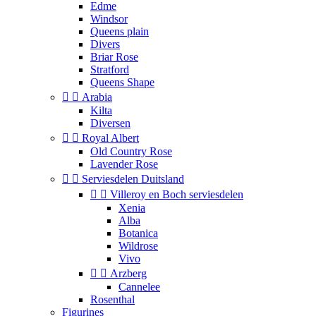
Edme
Windsor
Queens plain
Divers
Briar Rose
Stratford
Queens Shape


Arabia
Kilta
Diversen


Royal Albert
Old Country Rose
Lavender Rose


Serviesdelen Duitsland


Villeroy en Boch serviesdelen
Xenia
Alba
Botanica
Wildrose
Vivo


Arzberg
Cannelee
Rosenthal
Figurines