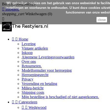
Wij gebruiken cookies om het gebruik van onze webwinkel te facilit
Bel ons:
0642548925
instellingen en voorkeuren te onthouden. U kunt deze cookies uitzett

Inloggen
functioneren van onze websit
shopping_cart
Winkelwagen
(0)

close


Home
Levering
Vintage artikelen
Inkoop
Algemene Leveringsvoorwaarden
Over ons
Retourneren.
Modelformulier voor herroeping
Herroepingsrecht
Privacy
Verzending en betaling
Milieu-bericht
Shipping costs
Mijn bestelling is beschadigd of niet aangekomen.


Categorieen


Wedgwood