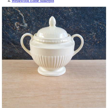
Wedgwood Edme suikerpot