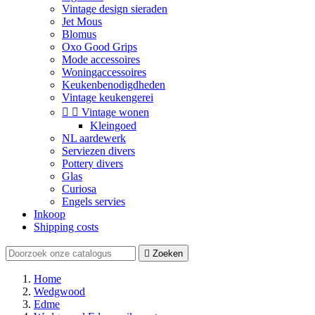
Vintage design sieraden
Jet Mous
Blomus
Oxo Good Grips
Mode accessoires
Woningaccessoires
Keukenbenodigdheden
Vintage keukengerei


Vintage wonen
Kleingoed
NL aardewerk
Serviezen divers
Pottery divers
Glas
Curiosa
Engels servies
Inkoop
Shipping costs

Zoeken
Home
Wedgwood
Edme