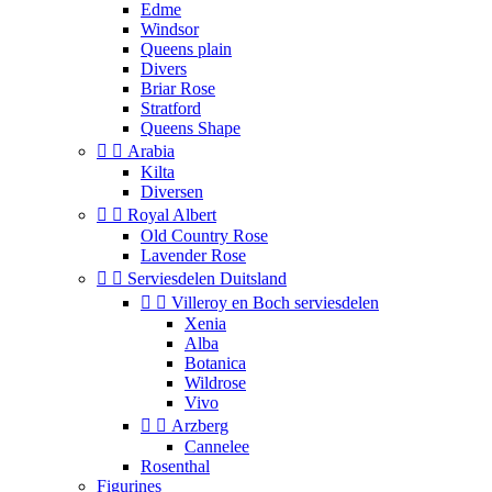
Edme
Windsor
Queens plain
Divers
Briar Rose
Stratford
Queens Shape


Arabia
Kilta
Diversen


Royal Albert
Old Country Rose
Lavender Rose


Serviesdelen Duitsland


Villeroy en Boch serviesdelen
Xenia
Alba
Botanica
Wildrose
Vivo


Arzberg
Cannelee
Rosenthal
Figurines