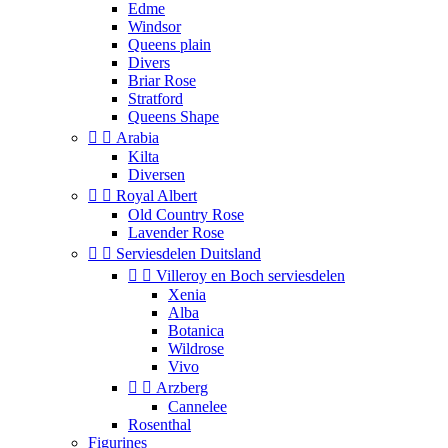
Edme
Windsor
Queens plain
Divers
Briar Rose
Stratford
Queens Shape


Arabia
Kilta
Diversen


Royal Albert
Old Country Rose
Lavender Rose


Serviesdelen Duitsland


Villeroy en Boch serviesdelen
Xenia
Alba
Botanica
Wildrose
Vivo


Arzberg
Cannelee
Rosenthal
Figurines