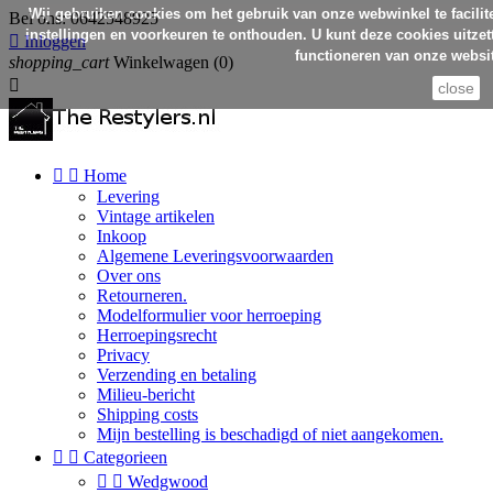
Wij gebruiken cookies om het gebruik van onze webwinkel te facilit
Bel ons:
0642548925
instellingen en voorkeuren te onthouden. U kunt deze cookies uitzett

Inloggen
functioneren van onze websit
shopping_cart
Winkelwagen
(0)

close


Home
Levering
Vintage artikelen
Inkoop
Algemene Leveringsvoorwaarden
Over ons
Retourneren.
Modelformulier voor herroeping
Herroepingsrecht
Privacy
Verzending en betaling
Milieu-bericht
Shipping costs
Mijn bestelling is beschadigd of niet aangekomen.


Categorieen


Wedgwood