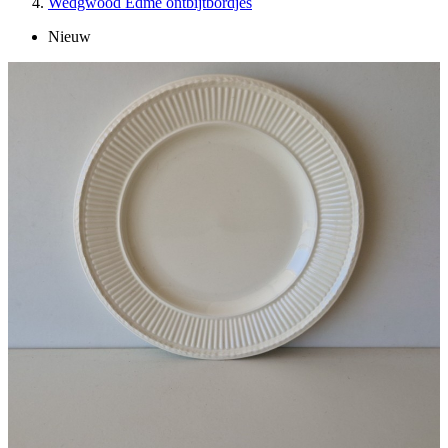
Wedgwood Edme ontbijtbordjes
Nieuw