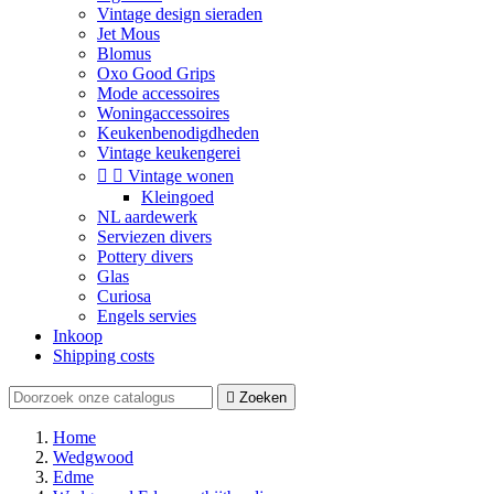
Vintage design sieraden
Jet Mous
Blomus
Oxo Good Grips
Mode accessoires
Woningaccessoires
Keukenbenodigdheden
Vintage keukengerei


Vintage wonen
Kleingoed
NL aardewerk
Serviezen divers
Pottery divers
Glas
Curiosa
Engels servies
Inkoop
Shipping costs

Zoeken
Home
Wedgwood
Edme