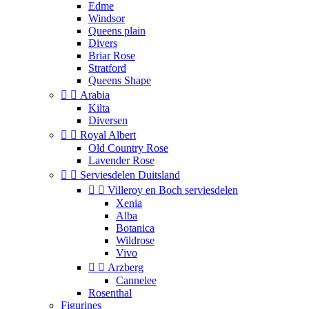
Edme
Windsor
Queens plain
Divers
Briar Rose
Stratford
Queens Shape


Arabia
Kilta
Diversen


Royal Albert
Old Country Rose
Lavender Rose


Serviesdelen Duitsland


Villeroy en Boch serviesdelen
Xenia
Alba
Botanica
Wildrose
Vivo


Arzberg
Cannelee
Rosenthal
Figurines