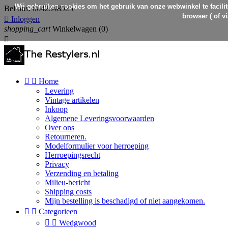
Wij gebruiken cookies om het gebruik van onze webwinkel te facilit
Bel ons:
0642548925
browser ( of v

Inloggen
shopping_cart
Winkelwagen
(0)



Home
Levering
Vintage artikelen
Inkoop
Algemene Leveringsvoorwaarden
Over ons
Retourneren.
Modelformulier voor herroeping
Herroepingsrecht
Privacy
Verzending en betaling
Milieu-bericht
Shipping costs
Mijn bestelling is beschadigd of niet aangekomen.


Categorieen


Wedgwood