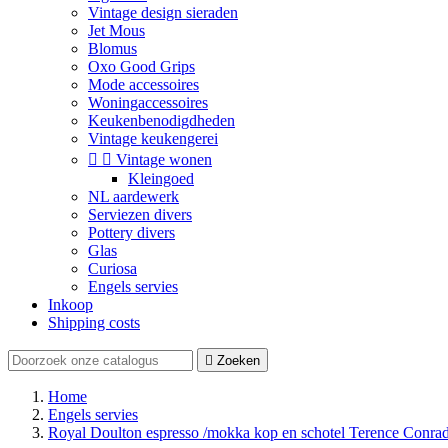
Vintage design sieraden
Jet Mous
Blomus
Oxo Good Grips
Mode accessoires
Woningaccessoires
Keukenbenodigdheden
Vintage keukengerei


Vintage wonen
Kleingoed
NL aardewerk
Serviezen divers
Pottery divers
Glas
Curiosa
Engels servies
Inkoop
Shipping costs

Zoeken
Home
Engels servies
Royal Doulton espresso /mokka kop en schotel Terence Conra