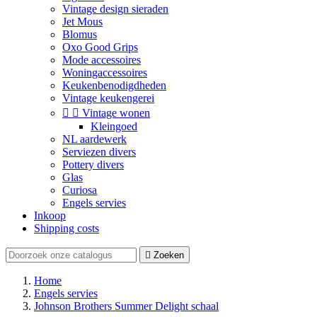
Vintage design sieraden
Jet Mous
Blomus
Oxo Good Grips
Mode accessoires
Woningaccessoires
Keukenbenodigdheden
Vintage keukengerei


Vintage wonen
Kleingoed
NL aardewerk
Serviezen divers
Pottery divers
Glas
Curiosa
Engels servies
Inkoop
Shipping costs

Zoeken
Home
Engels servies
Johnson Brothers Summer Delight schaal