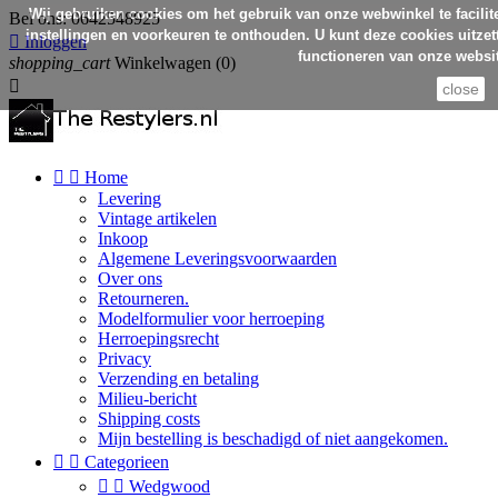
Wij gebruiken cookies om het gebruik van onze webwinkel te facilit
Bel ons:
0642548925
instellingen en voorkeuren te onthouden. U kunt deze cookies uitzett

Inloggen
functioneren van onze websit
shopping_cart
Winkelwagen
(0)

close


Home
Levering
Vintage artikelen
Inkoop
Algemene Leveringsvoorwaarden
Over ons
Retourneren.
Modelformulier voor herroeping
Herroepingsrecht
Privacy
Verzending en betaling
Milieu-bericht
Shipping costs
Mijn bestelling is beschadigd of niet aangekomen.


Categorieen


Wedgwood