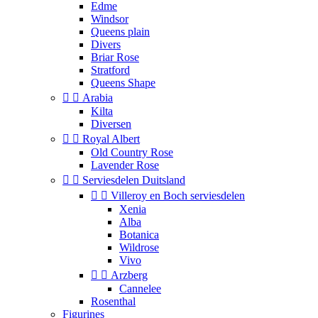
Edme
Windsor
Queens plain
Divers
Briar Rose
Stratford
Queens Shape


Arabia
Kilta
Diversen


Royal Albert
Old Country Rose
Lavender Rose


Serviesdelen Duitsland


Villeroy en Boch serviesdelen
Xenia
Alba
Botanica
Wildrose
Vivo


Arzberg
Cannelee
Rosenthal
Figurines