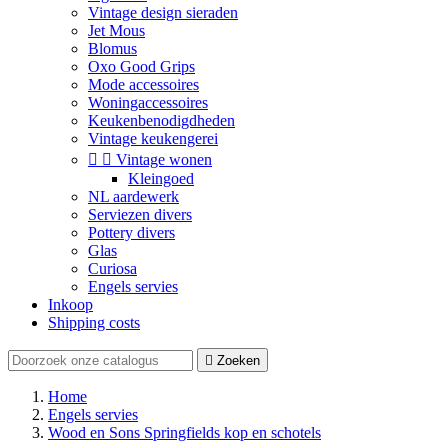
Vintage design sieraden
Jet Mous
Blomus
Oxo Good Grips
Mode accessoires
Woningaccessoires
Keukenbenodigdheden
Vintage keukengerei


Vintage wonen
Kleingoed
NL aardewerk
Serviezen divers
Pottery divers
Glas
Curiosa
Engels servies
Inkoop
Shipping costs

Zoeken
Home
Engels servies
Wood en Sons Springfields kop en schotels