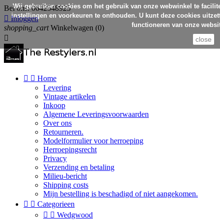
Wij gebruiken cookies om het gebruik van onze webwinkel te facilit
Bel ons:
0642548925
instellingen en voorkeuren te onthouden. U kunt deze cookies uitzett

Inloggen
functioneren van onze websit
shopping_cart
Winkelwagen
(0)

close


Home
Levering
Vintage artikelen
Inkoop
Algemene Leveringsvoorwaarden
Over ons
Retourneren.
Modelformulier voor herroeping
Herroepingsrecht
Privacy
Verzending en betaling
Milieu-bericht
Shipping costs
Mijn bestelling is beschadigd of niet aangekomen.


Categorieen


Wedgwood