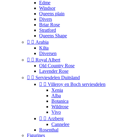
Edme
Windsor
Queens plain
Divers
Briar Rose
Stratford
Queens Shape


Arabia
Kilta
Diversen


Royal Albert
Old Country Rose
Lavender Rose


Serviesdelen Duitsland


Villeroy en Boch serviesdelen
Xenia
Alba
Botanica
Wildrose
Vivo


Arzberg
Cannelee
Rosenthal
Figurines