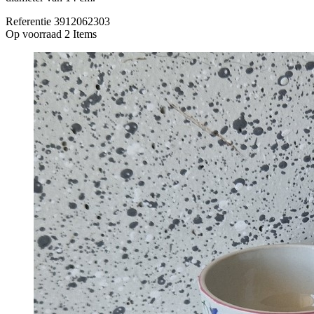
Referentie
3912062303
Op voorraad
2 Items