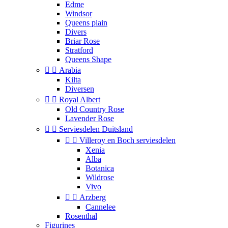
Edme
Windsor
Queens plain
Divers
Briar Rose
Stratford
Queens Shape


Arabia
Kilta
Diversen


Royal Albert
Old Country Rose
Lavender Rose


Serviesdelen Duitsland


Villeroy en Boch serviesdelen
Xenia
Alba
Botanica
Wildrose
Vivo


Arzberg
Cannelee
Rosenthal
Figurines