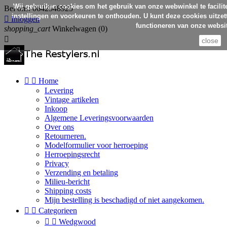
Wij gebruiken cookies om het gebruik van onze webwinkel te facilit
Bel ons:
0642548925
instellingen en voorkeuren te onthouden. U kunt deze cookies uitzett

Inloggen
functioneren van onze websit
shopping_cart
Winkelwagen
(0)

close


Home
Levering
Vintage artikelen
Inkoop
Algemene Leveringsvoorwaarden
Over ons
Retourneren.
Modelformulier voor herroeping
Herroepingsrecht
Privacy
Verzending en betaling
Milieu-bericht
Shipping costs
Mijn bestelling is beschadigd of niet aangekomen.


Categorieen


Wedgwood