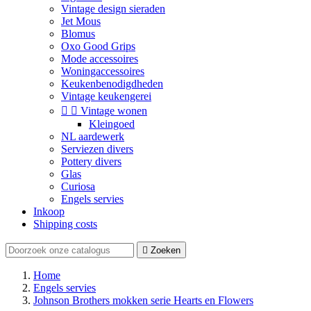
Vintage design sieraden
Jet Mous
Blomus
Oxo Good Grips
Mode accessoires
Woningaccessoires
Keukenbenodigdheden
Vintage keukengerei


Vintage wonen
Kleingoed
NL aardewerk
Serviezen divers
Pottery divers
Glas
Curiosa
Engels servies
Inkoop
Shipping costs

Zoeken
Home
Engels servies
Johnson Brothers mokken serie Hearts en Flowers