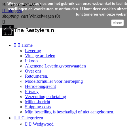
Wij gebruiken cookies om het gebruik van onze webwinkel te facilit
Bel ons:
0642548925
instellingen en voorkeuren te onthouden. U kunt deze cookies uitzett

Inloggen
functioneren van onze websit
shopping_cart
Winkelwagen
(0)

close


Home
Levering
Vintage artikelen
Inkoop
Algemene Leveringsvoorwaarden
Over ons
Retourneren.
Modelformulier voor herroeping
Herroepingsrecht
Privacy
Verzending en betaling
Milieu-bericht
Shipping costs
Mijn bestelling is beschadigd of niet aangekomen.


Categorieen


Wedgwood