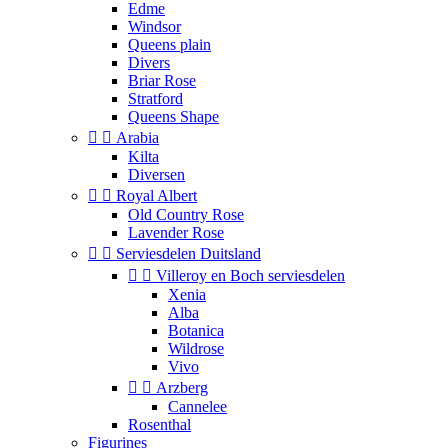
Edme
Windsor
Queens plain
Divers
Briar Rose
Stratford
Queens Shape


Arabia
Kilta
Diversen


Royal Albert
Old Country Rose
Lavender Rose


Serviesdelen Duitsland


Villeroy en Boch serviesdelen
Xenia
Alba
Botanica
Wildrose
Vivo


Arzberg
Cannelee
Rosenthal
Figurines