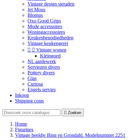
Vintage design sieraden
Jet Mous
Blomus
Oxo Good Grips
Mode accessoires
Woningaccessoires
Keukenbenodigdheden
Vintage keukengerei


Vintage wonen
Kleingoed
NL aardewerk
Serviezen divers
Pottery divers
Glas
Curiosa
Engels servies
Inkoop
Shipping costs

Zoeken
Home
Figurines
Vintage beeldje Bing en Grondahl. Modelnummer 2251