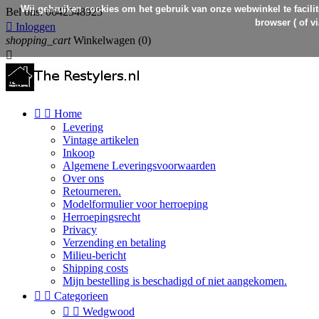
Wij gebruiken cookies om het gebruik van onze webwinkel te facilit
Bel ons:
0642548925
browser ( of v

Inloggen
shopping_cart
Winkelwagen
(0)



Home
Levering
Vintage artikelen
Inkoop
Algemene Leveringsvoorwaarden
Over ons
Retourneren.
Modelformulier voor herroeping
Herroepingsrecht
Privacy
Verzending en betaling
Milieu-bericht
Shipping costs
Mijn bestelling is beschadigd of niet aangekomen.


Categorieen


Wedgwood