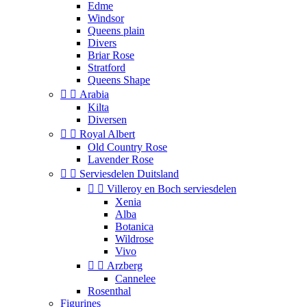
Edme
Windsor
Queens plain
Divers
Briar Rose
Stratford
Queens Shape


Arabia
Kilta
Diversen


Royal Albert
Old Country Rose
Lavender Rose


Serviesdelen Duitsland


Villeroy en Boch serviesdelen
Xenia
Alba
Botanica
Wildrose
Vivo


Arzberg
Cannelee
Rosenthal
Figurines