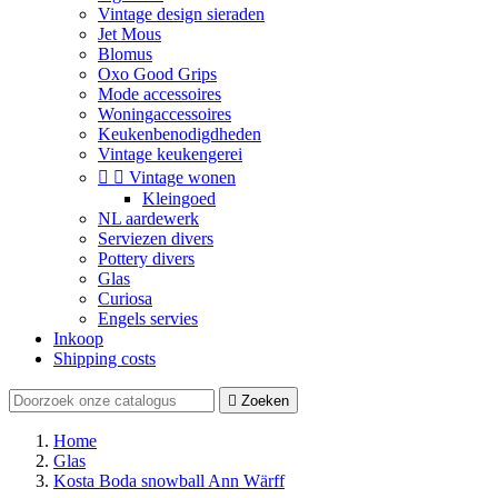
Vintage design sieraden
Jet Mous
Blomus
Oxo Good Grips
Mode accessoires
Woningaccessoires
Keukenbenodigdheden
Vintage keukengerei


Vintage wonen
Kleingoed
NL aardewerk
Serviezen divers
Pottery divers
Glas
Curiosa
Engels servies
Inkoop
Shipping costs

Zoeken
Home
Glas
Kosta Boda snowball Ann Wärff