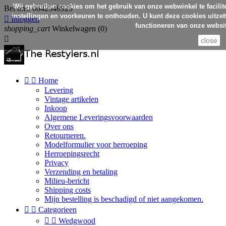
Wij gebruiken cookies om het gebruik van onze webwinkel te facilit
Bel ons:
0642548925
instellingen en voorkeuren te onthouden. U kunt deze cookies uitzett

Inloggen
functioneren van onze websit
shopping_cart
Winkelwagen
(0)

close


Home
Levering
Vintage artikelen
Inkoop
Algemene Leveringsvoorwaarden
Over ons
Retourneren.
Modelformulier voor herroeping
Herroepingsrecht
Privacy
Verzending en betaling
Milieu-bericht
Shipping costs
Mijn bestelling is beschadigd of niet aangekomen.


Categorieen


Wedgwood