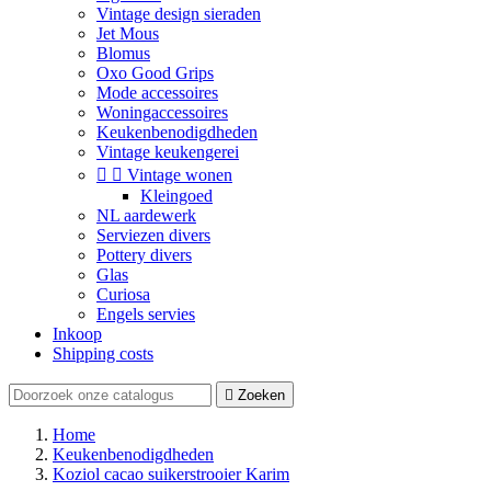
Vintage design sieraden
Jet Mous
Blomus
Oxo Good Grips
Mode accessoires
Woningaccessoires
Keukenbenodigdheden
Vintage keukengerei


Vintage wonen
Kleingoed
NL aardewerk
Serviezen divers
Pottery divers
Glas
Curiosa
Engels servies
Inkoop
Shipping costs

Zoeken
Home
Keukenbenodigdheden
Koziol cacao suikerstrooier Karim