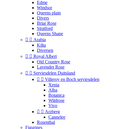
Edme
Windsor
Queens plain
Divers
Briar Rose
Stratford
Queens Shape


Arabia
Kilta
Diversen


Royal Albert
Old Country Rose
Lavender Rose


Serviesdelen Duitsland


Villeroy en Boch serviesdelen
Xenia
Alba
Botanica
Wildrose
Vivo


Arzberg
Cannelee
Rosenthal
Figurines