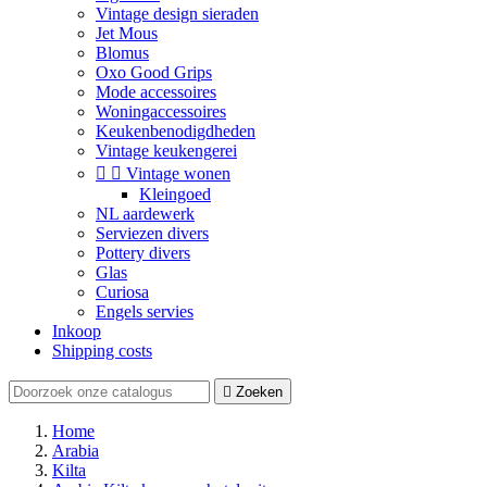
Vintage design sieraden
Jet Mous
Blomus
Oxo Good Grips
Mode accessoires
Woningaccessoires
Keukenbenodigdheden
Vintage keukengerei


Vintage wonen
Kleingoed
NL aardewerk
Serviezen divers
Pottery divers
Glas
Curiosa
Engels servies
Inkoop
Shipping costs

Zoeken
Home
Arabia
Kilta