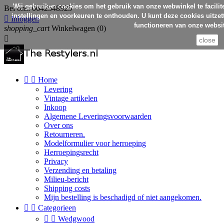
Wij gebruiken cookies om het gebruik van onze webwinkel te facilit
Bel ons:
0642548925
instellingen en voorkeuren te onthouden. U kunt deze cookies uitzett

Inloggen
functioneren van onze websit
shopping_cart
Winkelwagen
(0)

close


Home
Levering
Vintage artikelen
Inkoop
Algemene Leveringsvoorwaarden
Over ons
Retourneren.
Modelformulier voor herroeping
Herroepingsrecht
Privacy
Verzending en betaling
Milieu-bericht
Shipping costs
Mijn bestelling is beschadigd of niet aangekomen.


Categorieen


Wedgwood