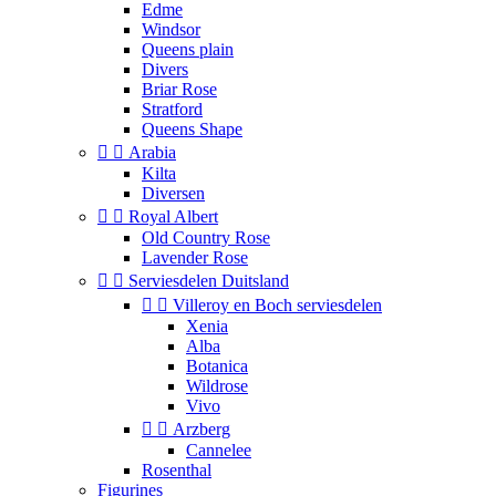
Edme
Windsor
Queens plain
Divers
Briar Rose
Stratford
Queens Shape


Arabia
Kilta
Diversen


Royal Albert
Old Country Rose
Lavender Rose


Serviesdelen Duitsland


Villeroy en Boch serviesdelen
Xenia
Alba
Botanica
Wildrose
Vivo


Arzberg
Cannelee
Rosenthal
Figurines