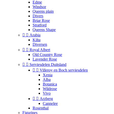
Edme
Windsor
Queens plain
Divers
Briar Rose
Stratford
Queens Shape


Arabia
Kilta
Diversen


Royal Albert
Old Country Rose
Lavender Rose


Serviesdelen Duitsland


Villeroy en Boch serviesdelen
Xenia
Alba
Botanica
Wildrose
Vivo


Arzberg
Cannelee
Rosenthal
Figurines