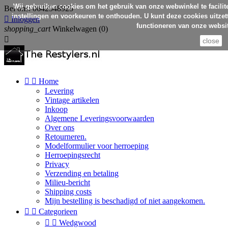
Wij gebruiken cookies om het gebruik van onze webwinkel te facilit
Bel ons:
0642548925
instellingen en voorkeuren te onthouden. U kunt deze cookies uitzett

Inloggen
functioneren van onze websit
shopping_cart
Winkelwagen
(0)

close


Home
Levering
Vintage artikelen
Inkoop
Algemene Leveringsvoorwaarden
Over ons
Retourneren.
Modelformulier voor herroeping
Herroepingsrecht
Privacy
Verzending en betaling
Milieu-bericht
Shipping costs
Mijn bestelling is beschadigd of niet aangekomen.


Categorieen


Wedgwood