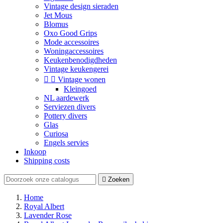
Vintage design sieraden
Jet Mous
Blomus
Oxo Good Grips
Mode accessoires
Woningaccessoires
Keukenbenodigdheden
Vintage keukengerei


Vintage wonen
Kleingoed
NL aardewerk
Serviezen divers
Pottery divers
Glas
Curiosa
Engels servies
Inkoop
Shipping costs

Zoeken
Home
Royal Albert
Lavender Rose