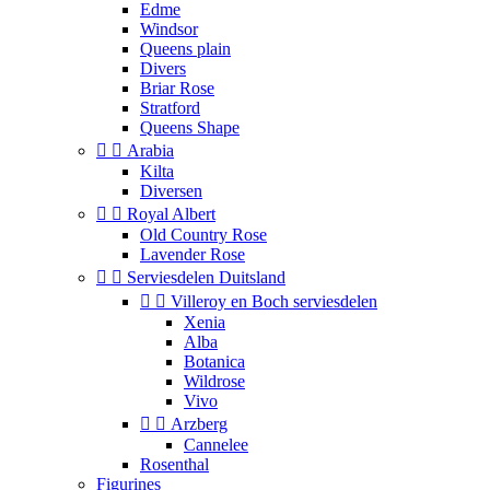
Edme
Windsor
Queens plain
Divers
Briar Rose
Stratford
Queens Shape


Arabia
Kilta
Diversen


Royal Albert
Old Country Rose
Lavender Rose


Serviesdelen Duitsland


Villeroy en Boch serviesdelen
Xenia
Alba
Botanica
Wildrose
Vivo


Arzberg
Cannelee
Rosenthal
Figurines