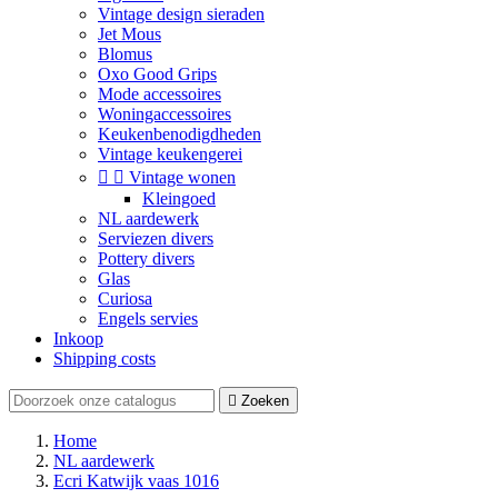
Vintage design sieraden
Jet Mous
Blomus
Oxo Good Grips
Mode accessoires
Woningaccessoires
Keukenbenodigdheden
Vintage keukengerei


Vintage wonen
Kleingoed
NL aardewerk
Serviezen divers
Pottery divers
Glas
Curiosa
Engels servies
Inkoop
Shipping costs

Zoeken
Home
NL aardewerk
Ecri Katwijk vaas 1016