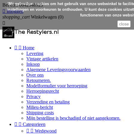
Wij gebruiken cookies om het gebruik van onze webwinkel te facilit
Bel ons:
0642548925
instellingen en voorkeuren te onthouden. U kunt deze cookies uitzett

Inloggen
functioneren van onze websit
shopping_cart
Winkelwagen
(0)

close


Home
Levering
Vintage artikelen
Inkoop
Algemene Leveringsvoorwaarden
Over ons
Retourneren.
Modelformulier voor herroeping
Herroepingsrecht
Privacy
Verzending en betaling
Milieu-bericht
Shipping costs
Mijn bestelling is beschadigd of niet aangekomen.


Categorieen


Wedgwood