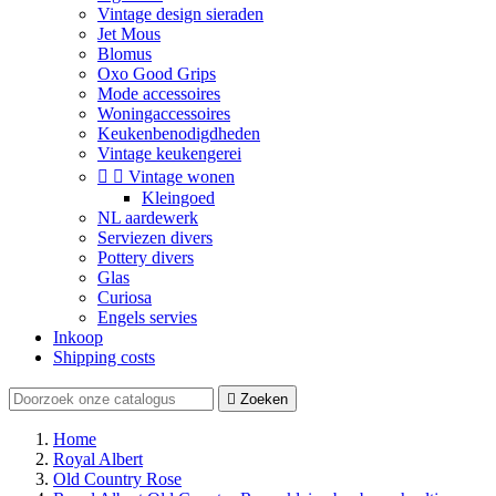
Vintage design sieraden
Jet Mous
Blomus
Oxo Good Grips
Mode accessoires
Woningaccessoires
Keukenbenodigdheden
Vintage keukengerei


Vintage wonen
Kleingoed
NL aardewerk
Serviezen divers
Pottery divers
Glas
Curiosa
Engels servies
Inkoop
Shipping costs

Zoeken
Home
Royal Albert
Old Country Rose