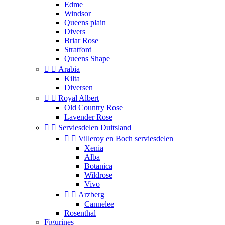
Edme
Windsor
Queens plain
Divers
Briar Rose
Stratford
Queens Shape


Arabia
Kilta
Diversen


Royal Albert
Old Country Rose
Lavender Rose


Serviesdelen Duitsland


Villeroy en Boch serviesdelen
Xenia
Alba
Botanica
Wildrose
Vivo


Arzberg
Cannelee
Rosenthal
Figurines