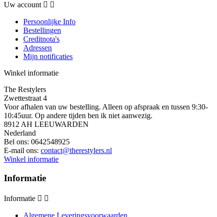
Uw account


Persoonlijke Info
Bestellingen
Creditnota's
Adressen
Mijn notificaties
Winkel informatie
The Restylers
Zwettestraat 4
Voor afhalen van uw bestelling. Alleen op afspraak en tussen 9:30-
10:45uur. Op andere tijden ben ik niet aanwezig.
8912 AH LEEUWARDEN
Nederland
Bel ons:
0642548925
E-mail ons:
contact@therestylers.nl
Winkel informatie
Informatie
Informatie


Algemene Leveringsvoorwaarden