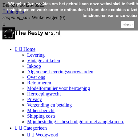
Wij gebruiken cookies om het gebruik van onze webwinkel te facilit
Bel ons:
0642548925
instellingen en voorkeuren te onthouden. U kunt deze cookies uitzett

Inloggen
functioneren van onze websit
shopping_cart
Winkelwagen
(0)

close


Home
Levering
Vintage artikelen
Inkoop
Algemene Leveringsvoorwaarden
Over ons
Retourneren.
Modelformulier voor herroeping
Herroepingsrecht
Privacy
Verzending en betaling
Milieu-bericht
Shipping costs
Mijn bestelling is beschadigd of niet aangekomen.


Categorieen


Wedgwood