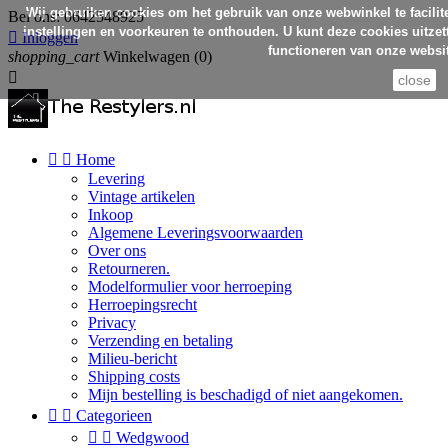
Wij gebruiken cookies om het gebruik van onze webwinkel te facilit
Bel ons:
0642548925
instellingen en voorkeuren te onthouden. U kunt deze cookies uitzett

Inloggen
functioneren van onze websit
shopping_cart
Winkelwagen
(0)

close


Home
Levering
Vintage artikelen
Inkoop
Algemene Leveringsvoorwaarden
Over ons
Retourneren.
Modelformulier voor herroeping
Herroepingsrecht
Privacy
Verzending en betaling
Milieu-bericht
Shipping costs
Mijn bestelling is beschadigd of niet aangekomen.


Categorieen


Wedgwood