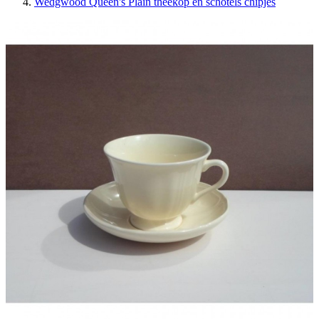
Wedgwood Queen's Plain theekop en schotels chipjes