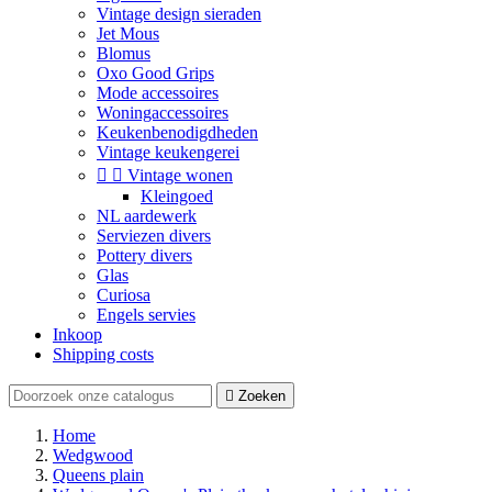
Vintage design sieraden
Jet Mous
Blomus
Oxo Good Grips
Mode accessoires
Woningaccessoires
Keukenbenodigdheden
Vintage keukengerei


Vintage wonen
Kleingoed
NL aardewerk
Serviezen divers
Pottery divers
Glas
Curiosa
Engels servies
Inkoop
Shipping costs

Zoeken
Home
Wedgwood
Queens plain