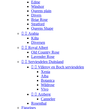
Edme
Windsor
Queens plain
Divers
Briar Rose
Stratford
Queens Shape


Arabia
Kilta
Diversen


Royal Albert
Old Country Rose
Lavender Rose


Serviesdelen Duitsland


Villeroy en Boch serviesdelen
Xenia
Alba
Botanica
Wildrose
Vivo


Arzberg
Cannelee
Rosenthal
Figurines