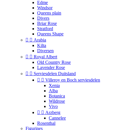
Edme
Windsor
Queens plain
Divers
Briar Rose
Stratford
Queens Shape


Arabia
Kilta
Diversen


Royal Albert
Old Country Rose
Lavender Rose


Serviesdelen Duitsland


Villeroy en Boch serviesdelen
Xenia
Alba
Botanica
Wildrose
Vivo


Arzberg
Cannelee
Rosenthal
Figurines