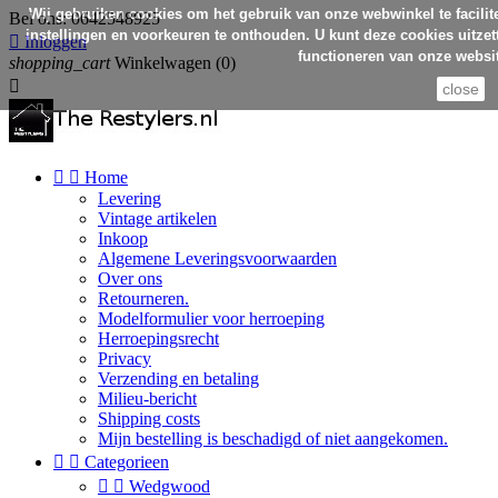
Wij gebruiken cookies om het gebruik van onze webwinkel te facilit
Bel ons:
0642548925
instellingen en voorkeuren te onthouden. U kunt deze cookies uitzett

Inloggen
functioneren van onze websit
shopping_cart
Winkelwagen
(0)

close


Home
Levering
Vintage artikelen
Inkoop
Algemene Leveringsvoorwaarden
Over ons
Retourneren.
Modelformulier voor herroeping
Herroepingsrecht
Privacy
Verzending en betaling
Milieu-bericht
Shipping costs
Mijn bestelling is beschadigd of niet aangekomen.


Categorieen


Wedgwood