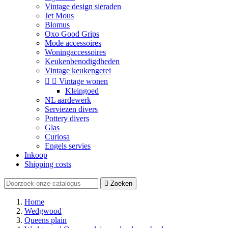
Vintage design sieraden
Jet Mous
Blomus
Oxo Good Grips
Mode accessoires
Woningaccessoires
Keukenbenodigdheden
Vintage keukengerei


Vintage wonen
Kleingoed
NL aardewerk
Serviezen divers
Pottery divers
Glas
Curiosa
Engels servies
Inkoop
Shipping costs

Zoeken
Home
Wedgwood
Queens plain