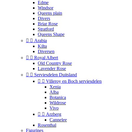
Edme
Windsor
Queens plain
Divers
Briar Rose
Stratford
Queens Shape


Arabia
Kilta
Diversen


Royal Albert
Old Country Rose
Lavender Rose


Serviesdelen Duitsland


Villeroy en Boch serviesdelen
Xenia
Alba
Botanica
Wildrose
Vivo


Arzberg
Cannelee
Rosenthal
Figurines