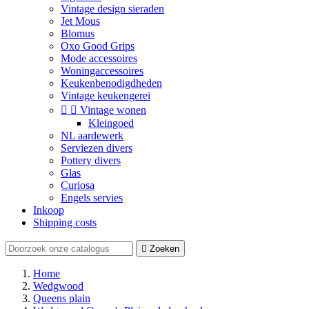
Vintage design sieraden
Jet Mous
Blomus
Oxo Good Grips
Mode accessoires
Woningaccessoires
Keukenbenodigdheden
Vintage keukengerei


Vintage wonen
Kleingoed
NL aardewerk
Serviezen divers
Pottery divers
Glas
Curiosa
Engels servies
Inkoop
Shipping costs

Zoeken
Home
Wedgwood
Queens plain