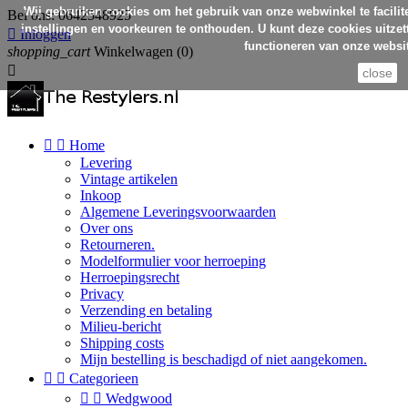
Wij gebruiken cookies om het gebruik van onze webwinkel te facilit
Bel ons:
0642548925
instellingen en voorkeuren te onthouden. U kunt deze cookies uitzett

Inloggen
functioneren van onze websit
shopping_cart
Winkelwagen
(0)

close


Home
Levering
Vintage artikelen
Inkoop
Algemene Leveringsvoorwaarden
Over ons
Retourneren.
Modelformulier voor herroeping
Herroepingsrecht
Privacy
Verzending en betaling
Milieu-bericht
Shipping costs
Mijn bestelling is beschadigd of niet aangekomen.


Categorieen


Wedgwood