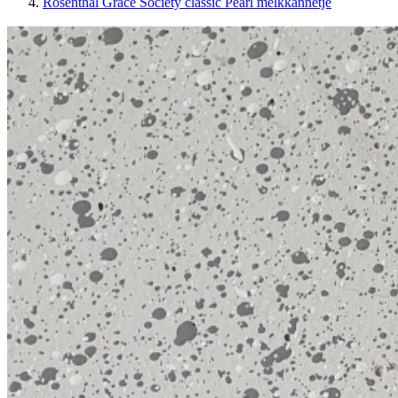
Rosenthal Grace Society classic Pearl melkkannetje