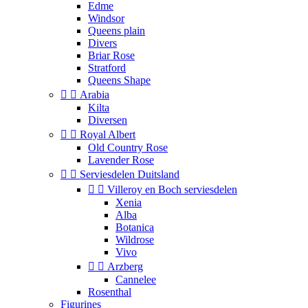
Edme
Windsor
Queens plain
Divers
Briar Rose
Stratford
Queens Shape


Arabia
Kilta
Diversen


Royal Albert
Old Country Rose
Lavender Rose


Serviesdelen Duitsland


Villeroy en Boch serviesdelen
Xenia
Alba
Botanica
Wildrose
Vivo


Arzberg
Cannelee
Rosenthal
Figurines