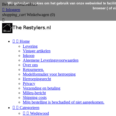
Wij gebruiken cookies om het gebruik van onze webwinkel te facilit
Bel ons:
0642548925
browser ( of v

Inloggen
shopping_cart
Winkelwagen
(0)



Home
Levering
Vintage artikelen
Inkoop
Algemene Leveringsvoorwaarden
Over ons
Retourneren.
Modelformulier voor herroeping
Herroepingsrecht
Privacy
Verzending en betaling
Milieu-bericht
Shipping costs
Mijn bestelling is beschadigd of niet aangekomen.


Categorieen


Wedgwood