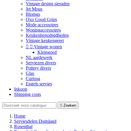
Vintage design sieraden
Jet Mous
Blomus
Oxo Good Grips
Mode accessoires
Woningaccessoires
Keukenbenodigdheden
Vintage keukengerei


Vintage wonen
Kleingoed
NL aardewerk
Serviezen divers
Pottery divers
Glas
Curiosa
Engels servies
Inkoop
Shipping costs

Zoeken
Home
Serviesdelen Duitsland
Rosenthal