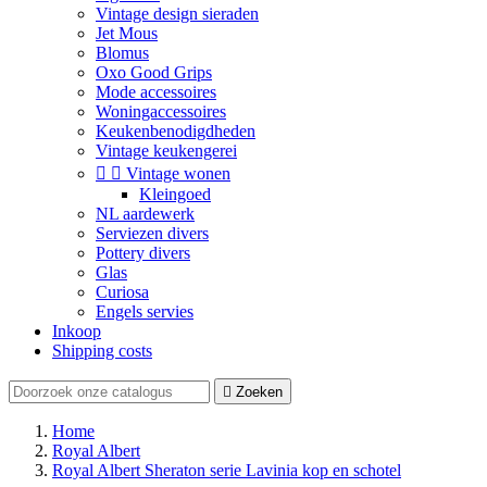
Vintage design sieraden
Jet Mous
Blomus
Oxo Good Grips
Mode accessoires
Woningaccessoires
Keukenbenodigdheden
Vintage keukengerei


Vintage wonen
Kleingoed
NL aardewerk
Serviezen divers
Pottery divers
Glas
Curiosa
Engels servies
Inkoop
Shipping costs

Zoeken
Home
Royal Albert
Royal Albert Sheraton serie Lavinia kop en schotel