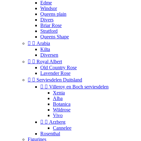
Edme
Windsor
Queens plain
Divers
Briar Rose
Stratford
Queens Shape


Arabia
Kilta
Diversen


Royal Albert
Old Country Rose
Lavender Rose


Serviesdelen Duitsland


Villeroy en Boch serviesdelen
Xenia
Alba
Botanica
Wildrose
Vivo


Arzberg
Cannelee
Rosenthal
Figurines