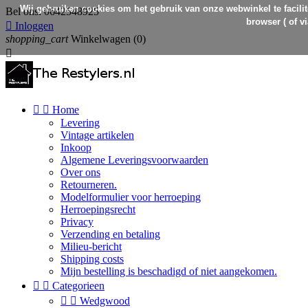
Wij gebruiken cookies om het gebruik van onze webwinkel te facilit
Bel ons:
0642548925
browser ( of v

Inloggen
shopping_cart
Winkelwagen
(0)



Home
Levering
Vintage artikelen
Inkoop
Algemene Leveringsvoorwaarden
Over ons
Retourneren.
Modelformulier voor herroeping
Herroepingsrecht
Privacy
Verzending en betaling
Milieu-bericht
Shipping costs
Mijn bestelling is beschadigd of niet aangekomen.


Categorieen


Wedgwood