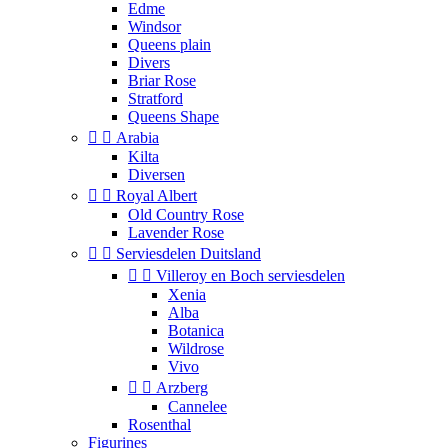
Edme
Windsor
Queens plain
Divers
Briar Rose
Stratford
Queens Shape


Arabia
Kilta
Diversen


Royal Albert
Old Country Rose
Lavender Rose


Serviesdelen Duitsland


Villeroy en Boch serviesdelen
Xenia
Alba
Botanica
Wildrose
Vivo


Arzberg
Cannelee
Rosenthal
Figurines