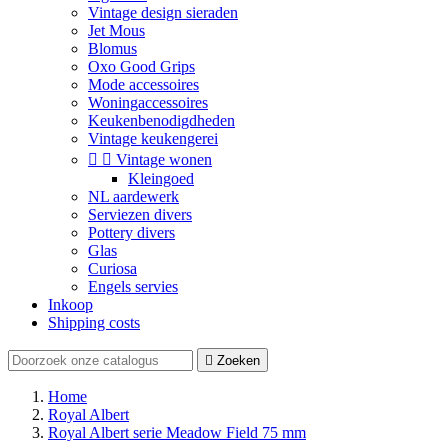
Vintage design sieraden
Jet Mous
Blomus
Oxo Good Grips
Mode accessoires
Woningaccessoires
Keukenbenodigdheden
Vintage keukengerei


Vintage wonen
Kleingoed
NL aardewerk
Serviezen divers
Pottery divers
Glas
Curiosa
Engels servies
Inkoop
Shipping costs

Zoeken
Home
Royal Albert
Royal Albert serie Meadow Field 75 mm