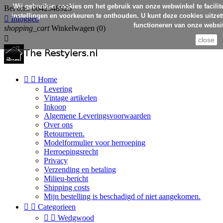
Wij gebruiken cookies om het gebruik van onze webwinkel te facilit
Bel ons:
0642548925
instellingen en voorkeuren te onthouden. U kunt deze cookies uitzett

Inloggen
functioneren van onze websit
shopping_cart
Winkelwagen
(0)

close


Home
Levering
Vintage artikelen
Inkoop
Algemene Leveringsvoorwaarden
Over ons
Retourneren.
Modelformulier voor herroeping
Herroepingsrecht
Privacy
Verzending en betaling
Milieu-bericht
Shipping costs
Mijn bestelling is beschadigd of niet aangekomen.


Categorieen


Wedgwood