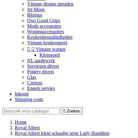
Vintage design sieraden
Jet Mous
Blomus
Oxo Good Grips
Mode accessoires
Woningaccessoires
Keukenbenodigdheden
Vintage keukengerei


Vintage wonen
Kleingoed
NL aardewerk
Serviezen divers
Pottery divers
Glas
Curiosa
Engels servies
Inkoop
Shipping costs

Zoeken
Home
Royal Albert
Royal Albert klein schaaltje serie Lady Hamilton