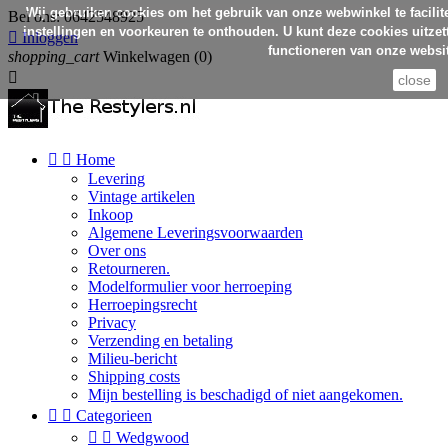
Wij gebruiken cookies om het gebruik van onze webwinkel te facilit
Bel ons:
0642548925
instellingen en voorkeuren te onthouden. U kunt deze cookies uitzett

Inloggen
functioneren van onze websit
shopping_cart
Winkelwagen
(0)

close


Home
Levering
Vintage artikelen
Inkoop
Algemene Leveringsvoorwaarden
Over ons
Retourneren.
Modelformulier voor herroeping
Herroepingsrecht
Privacy
Verzending en betaling
Milieu-bericht
Shipping costs
Mijn bestelling is beschadigd of niet aangekomen.


Categorieen


Wedgwood