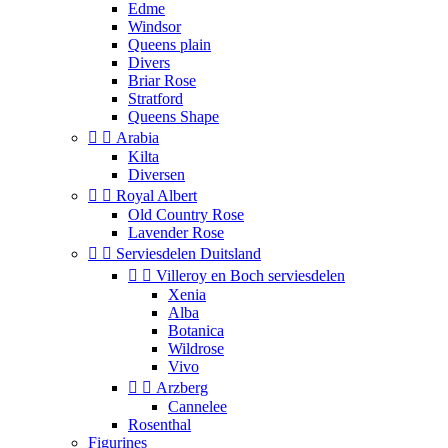
Edme
Windsor
Queens plain
Divers
Briar Rose
Stratford
Queens Shape


Arabia
Kilta
Diversen


Royal Albert
Old Country Rose
Lavender Rose


Serviesdelen Duitsland


Villeroy en Boch serviesdelen
Xenia
Alba
Botanica
Wildrose
Vivo


Arzberg
Cannelee
Rosenthal
Figurines