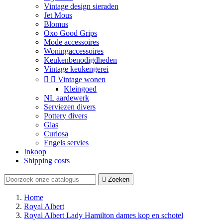
Vintage design sieraden
Jet Mous
Blomus
Oxo Good Grips
Mode accessoires
Woningaccessoires
Keukenbenodigdheden
Vintage keukengerei


Vintage wonen
Kleingoed
NL aardewerk
Serviezen divers
Pottery divers
Glas
Curiosa
Engels servies
Inkoop
Shipping costs

Zoeken
Home
Royal Albert
Royal Albert Lady Hamilton dames kop en schotel