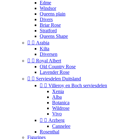
Edme
Windsor
Queens plain
Divers
Briar Rose
Stratford
Queens Shape


Arabia
Kilta
Diversen


Royal Albert
Old Country Rose
Lavender Rose


Serviesdelen Duitsland


Villeroy en Boch serviesdelen
Xenia
Alba
Botanica
Wildrose
Vivo


Arzberg
Cannelee
Rosenthal
Figurines