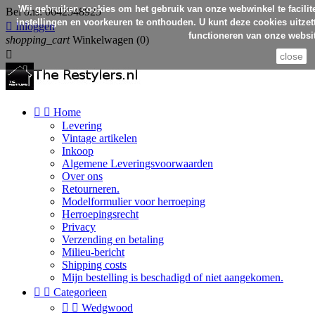
Wij gebruiken cookies om het gebruik van onze webwinkel te facilit
Bel ons:
0642548925
instellingen en voorkeuren te onthouden. U kunt deze cookies uitzett

Inloggen
functioneren van onze websit
shopping_cart
Winkelwagen
(0)

close


Home
Levering
Vintage artikelen
Inkoop
Algemene Leveringsvoorwaarden
Over ons
Retourneren.
Modelformulier voor herroeping
Herroepingsrecht
Privacy
Verzending en betaling
Milieu-bericht
Shipping costs
Mijn bestelling is beschadigd of niet aangekomen.


Categorieen


Wedgwood