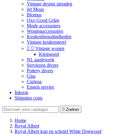
Vintage design sieraden
Jet Mous
Blomus
Oxo Good Grips
Mode accessoires
Woningaccessoires
Keukenbenodigdheden
Vintage keukengerei


Vintage wonen
Kleingoed
NL aardewerk
Serviezen divers
Pottery divers
Glas
Curiosa
Engels servies
Inkoop
Shipping costs

Zoeken
Home
Royal Albert
Royal Albert kop en schotel White Dogwood