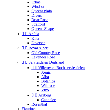
Edme
Windsor
Queens plain
Divers
Briar Rose
Stratford
Queens Shape


Arabia
Kilta
Diversen


Royal Albert
Old Country Rose
Lavender Rose


Serviesdelen Duitsland


Villeroy en Boch serviesdelen
Xenia
Alba
Botanica
Wildrose
Vivo


Arzberg
Cannelee
Rosenthal
Figurines