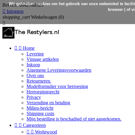
Wij gebruiken cookies om het gebruik van onze webwinkel te facilit
Bel ons:
0642548925
browser ( of v

Inloggen
shopping_cart
Winkelwagen
(0)



Home
Levering
Vintage artikelen
Inkoop
Algemene Leveringsvoorwaarden
Over ons
Retourneren.
Modelformulier voor herroeping
Herroepingsrecht
Privacy
Verzending en betaling
Milieu-bericht
Shipping costs
Mijn bestelling is beschadigd of niet aangekomen.


Categorieen


Wedgwood