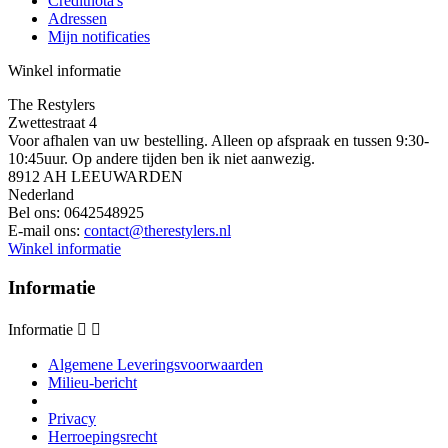
Creditnota's
Adressen
Mijn notificaties
Winkel informatie
The Restylers
Zwettestraat 4
Voor afhalen van uw bestelling. Alleen op afspraak en tussen 9:30-
10:45uur. Op andere tijden ben ik niet aanwezig.
8912 AH LEEUWARDEN
Nederland
Bel ons:
0642548925
E-mail ons:
contact@therestylers.nl
Winkel informatie
Informatie
Informatie


Algemene Leveringsvoorwaarden
Milieu-bericht
Privacy
Herroepingsrecht