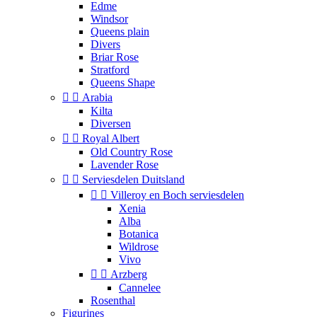
Edme
Windsor
Queens plain
Divers
Briar Rose
Stratford
Queens Shape


Arabia
Kilta
Diversen


Royal Albert
Old Country Rose
Lavender Rose


Serviesdelen Duitsland


Villeroy en Boch serviesdelen
Xenia
Alba
Botanica
Wildrose
Vivo


Arzberg
Cannelee
Rosenthal
Figurines