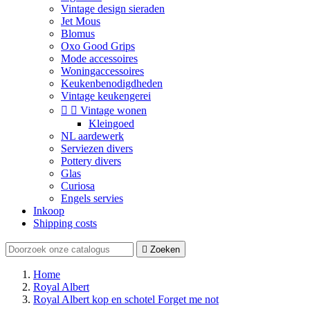
Vintage design sieraden
Jet Mous
Blomus
Oxo Good Grips
Mode accessoires
Woningaccessoires
Keukenbenodigdheden
Vintage keukengerei


Vintage wonen
Kleingoed
NL aardewerk
Serviezen divers
Pottery divers
Glas
Curiosa
Engels servies
Inkoop
Shipping costs

Zoeken
Home
Royal Albert
Royal Albert kop en schotel Forget me not