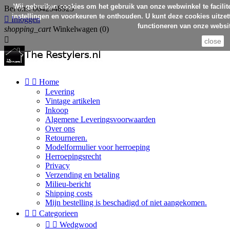
Wij gebruiken cookies om het gebruik van onze webwinkel te facilit
Bel ons:
0642548925
instellingen en voorkeuren te onthouden. U kunt deze cookies uitzett

Inloggen
functioneren van onze websit
shopping_cart
Winkelwagen
(0)

close


Home
Levering
Vintage artikelen
Inkoop
Algemene Leveringsvoorwaarden
Over ons
Retourneren.
Modelformulier voor herroeping
Herroepingsrecht
Privacy
Verzending en betaling
Milieu-bericht
Shipping costs
Mijn bestelling is beschadigd of niet aangekomen.


Categorieen


Wedgwood