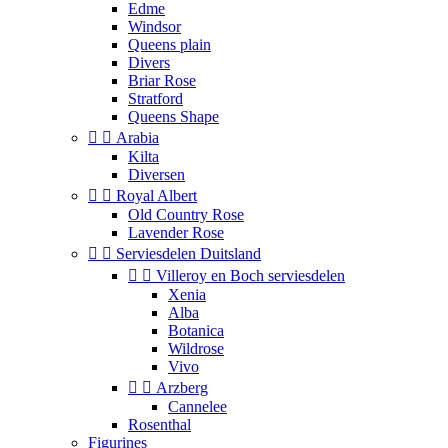
Edme
Windsor
Queens plain
Divers
Briar Rose
Stratford
Queens Shape


Arabia
Kilta
Diversen


Royal Albert
Old Country Rose
Lavender Rose


Serviesdelen Duitsland


Villeroy en Boch serviesdelen
Xenia
Alba
Botanica
Wildrose
Vivo


Arzberg
Cannelee
Rosenthal
Figurines