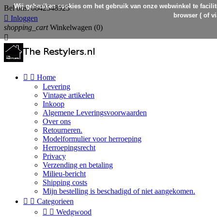
Wij gebruiken cookies om het gebruik van onze webwinkel te facilit
Bel ons:
0642548925
browser ( of v

Inloggen
shopping_cart
Winkelwagen
(0)



Home
Levering
Vintage artikelen
Inkoop
Algemene Leveringsvoorwaarden
Over ons
Retourneren.
Modelformulier voor herroeping
Herroepingsrecht
Privacy
Verzending en betaling
Milieu-bericht
Shipping costs
Mijn bestelling is beschadigd of niet aangekomen.


Categorieen


Wedgwood