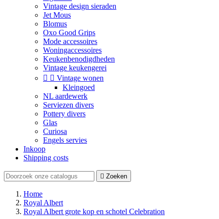
Vintage design sieraden
Jet Mous
Blomus
Oxo Good Grips
Mode accessoires
Woningaccessoires
Keukenbenodigdheden
Vintage keukengerei


Vintage wonen
Kleingoed
NL aardewerk
Serviezen divers
Pottery divers
Glas
Curiosa
Engels servies
Inkoop
Shipping costs

Zoeken
Home
Royal Albert
Royal Albert grote kop en schotel Celebration