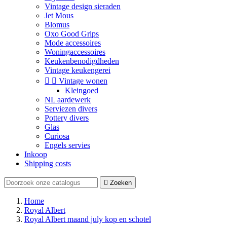
Vintage design sieraden
Jet Mous
Blomus
Oxo Good Grips
Mode accessoires
Woningaccessoires
Keukenbenodigdheden
Vintage keukengerei


Vintage wonen
Kleingoed
NL aardewerk
Serviezen divers
Pottery divers
Glas
Curiosa
Engels servies
Inkoop
Shipping costs

Zoeken
Home
Royal Albert
Royal Albert maand july kop en schotel