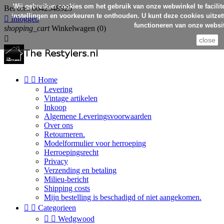
Wij gebruiken cookies om het gebruik van onze webwinkel te facilit
Bel ons:
0642548925
instellingen en voorkeuren te onthouden. U kunt deze cookies uitzett

Inloggen
functioneren van onze websit
shopping_cart
Winkelwagen
(0)

close


Home
Levering
Vintage artikelen
Inkoop
Algemene Leveringsvoorwaarden
Over ons
Retourneren.
Modelformulier voor herroeping
Herroepingsrecht
Privacy
Verzending en betaling
Milieu-bericht
Shipping costs
Mijn bestelling is beschadigd of niet aangekomen.


Categorieen


Wedgwood