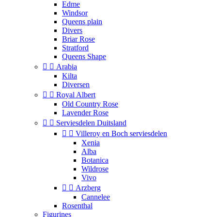
Edme
Windsor
Queens plain
Divers
Briar Rose
Stratford
Queens Shape


Arabia
Kilta
Diversen


Royal Albert
Old Country Rose
Lavender Rose


Serviesdelen Duitsland


Villeroy en Boch serviesdelen
Xenia
Alba
Botanica
Wildrose
Vivo


Arzberg
Cannelee
Rosenthal
Figurines