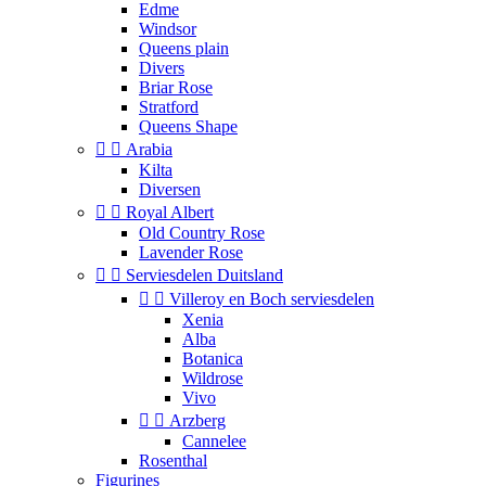
Edme
Windsor
Queens plain
Divers
Briar Rose
Stratford
Queens Shape


Arabia
Kilta
Diversen


Royal Albert
Old Country Rose
Lavender Rose


Serviesdelen Duitsland


Villeroy en Boch serviesdelen
Xenia
Alba
Botanica
Wildrose
Vivo


Arzberg
Cannelee
Rosenthal
Figurines