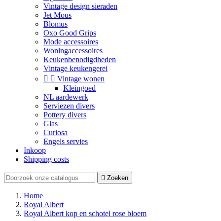
Vintage design sieraden
Jet Mous
Blomus
Oxo Good Grips
Mode accessoires
Woningaccessoires
Keukenbenodigdheden
Vintage keukengerei


Vintage wonen
Kleingoed
NL aardewerk
Serviezen divers
Pottery divers
Glas
Curiosa
Engels servies
Inkoop
Shipping costs

Zoeken
Home
Royal Albert
Royal Albert kop en schotel rose bloem