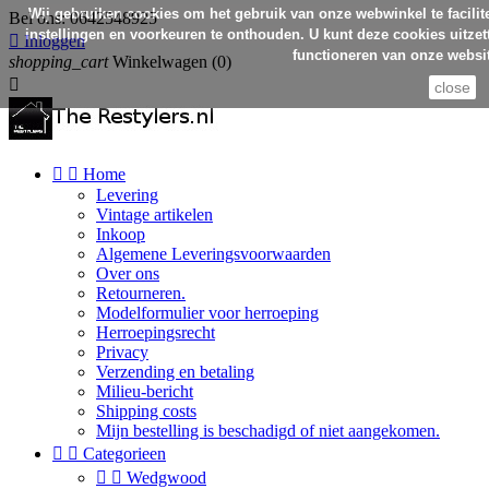
Wij gebruiken cookies om het gebruik van onze webwinkel te facilit
Bel ons:
0642548925
instellingen en voorkeuren te onthouden. U kunt deze cookies uitzett

Inloggen
functioneren van onze websit
shopping_cart
Winkelwagen
(0)

close


Home
Levering
Vintage artikelen
Inkoop
Algemene Leveringsvoorwaarden
Over ons
Retourneren.
Modelformulier voor herroeping
Herroepingsrecht
Privacy
Verzending en betaling
Milieu-bericht
Shipping costs
Mijn bestelling is beschadigd of niet aangekomen.


Categorieen


Wedgwood