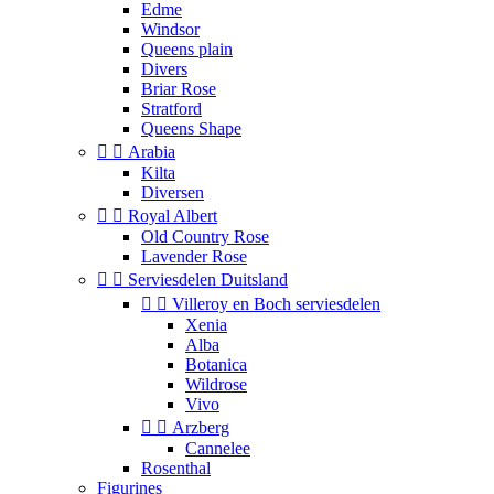
Edme
Windsor
Queens plain
Divers
Briar Rose
Stratford
Queens Shape


Arabia
Kilta
Diversen


Royal Albert
Old Country Rose
Lavender Rose


Serviesdelen Duitsland


Villeroy en Boch serviesdelen
Xenia
Alba
Botanica
Wildrose
Vivo


Arzberg
Cannelee
Rosenthal
Figurines