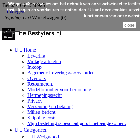
Wij gebruiken cookies om het gebruik van onze webwinkel te facilit
Bel ons:
0642548925
instellingen en voorkeuren te onthouden. U kunt deze cookies uitzett

Inloggen
functioneren van onze websit
shopping_cart
Winkelwagen
(0)

close


Home
Levering
Vintage artikelen
Inkoop
Algemene Leveringsvoorwaarden
Over ons
Retourneren.
Modelformulier voor herroeping
Herroepingsrecht
Privacy
Verzending en betaling
Milieu-bericht
Shipping costs
Mijn bestelling is beschadigd of niet aangekomen.


Categorieen


Wedgwood