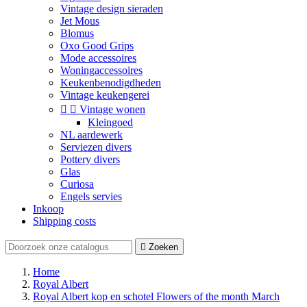
Vintage design sieraden
Jet Mous
Blomus
Oxo Good Grips
Mode accessoires
Woningaccessoires
Keukenbenodigdheden
Vintage keukengerei


Vintage wonen
Kleingoed
NL aardewerk
Serviezen divers
Pottery divers
Glas
Curiosa
Engels servies
Inkoop
Shipping costs

Zoeken
Home
Royal Albert
Royal Albert kop en schotel Flowers of the month March