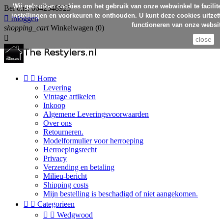
Wij gebruiken cookies om het gebruik van onze webwinkel te facilit
Bel ons:
0642548925
instellingen en voorkeuren te onthouden. U kunt deze cookies uitzett

Inloggen
functioneren van onze websit
shopping_cart
Winkelwagen
(0)

close


Home
Levering
Vintage artikelen
Inkoop
Algemene Leveringsvoorwaarden
Over ons
Retourneren.
Modelformulier voor herroeping
Herroepingsrecht
Privacy
Verzending en betaling
Milieu-bericht
Shipping costs
Mijn bestelling is beschadigd of niet aangekomen.


Categorieen


Wedgwood