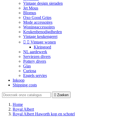
Vintage design sieraden
Jet Mous
Blomus
Oxo Good Grips
Mode accessoires
Woningaccessoires
Keukenbenodigdheden
Vintage keukengerei


Vintage wonen
Kleingoed
NL aardewerk
Serviezen divers
Pottery divers
Glas
Curiosa
Engels servies
Inkoop
Shipping costs

Zoeken
Home
Royal Albert
Royal Albert Haworth kop en schotel