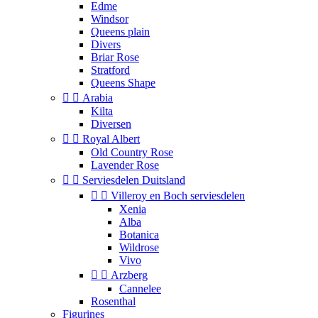
Edme
Windsor
Queens plain
Divers
Briar Rose
Stratford
Queens Shape


Arabia
Kilta
Diversen


Royal Albert
Old Country Rose
Lavender Rose


Serviesdelen Duitsland


Villeroy en Boch serviesdelen
Xenia
Alba
Botanica
Wildrose
Vivo


Arzberg
Cannelee
Rosenthal
Figurines