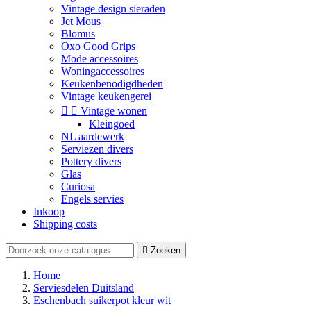
Vintage design sieraden
Jet Mous
Blomus
Oxo Good Grips
Mode accessoires
Woningaccessoires
Keukenbenodigdheden
Vintage keukengerei


Vintage wonen
Kleingoed
NL aardewerk
Serviezen divers
Pottery divers
Glas
Curiosa
Engels servies
Inkoop
Shipping costs

Zoeken
Home
Serviesdelen Duitsland
Eschenbach suikerpot kleur wit