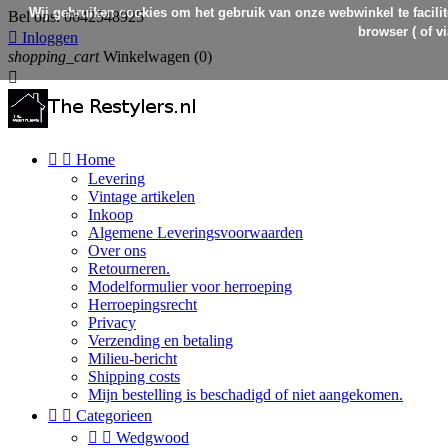
Wij gebruiken cookies om het gebruik van onze webwinkel te facilit
Bel ons:
0642548925
browser ( of v

Inloggen
shopping_cart
Winkelwagen
(0)



Home
Levering
Vintage artikelen
Inkoop
Algemene Leveringsvoorwaarden
Over ons
Retourneren.
Modelformulier voor herroeping
Herroepingsrecht
Privacy
Verzending en betaling
Milieu-bericht
Shipping costs
Mijn bestelling is beschadigd of niet aangekomen.


Categorieen


Wedgwood