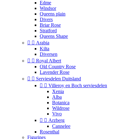
Edme
Windsor
Queens plain
Divers
Briar Rose
Stratford
Queens Shape


Arabia
Kilta
Diversen


Royal Albert
Old Country Rose
Lavender Rose


Serviesdelen Duitsland


Villeroy en Boch serviesdelen
Xenia
Alba
Botanica
Wildrose
Vivo


Arzberg
Cannelee
Rosenthal
Figurines