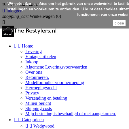
Wij gebruiken cookies om het gebruik van onze webwinkel te facilit
Bel ons:
0642548925
instellingen en voorkeuren te onthouden. U kunt deze cookies uitzett

Inloggen
functioneren van onze websit
shopping_cart
Winkelwagen
(0)

close


Home
Levering
Vintage artikelen
Inkoop
Algemene Leveringsvoorwaarden
Over ons
Retourneren.
Modelformulier voor herroeping
Herroepingsrecht
Privacy
Verzending en betaling
Milieu-bericht
Shipping costs
Mijn bestelling is beschadigd of niet aangekomen.


Categorieen


Wedgwood