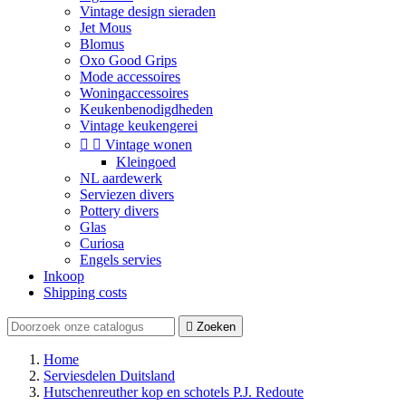
Vintage design sieraden
Jet Mous
Blomus
Oxo Good Grips
Mode accessoires
Woningaccessoires
Keukenbenodigdheden
Vintage keukengerei


Vintage wonen
Kleingoed
NL aardewerk
Serviezen divers
Pottery divers
Glas
Curiosa
Engels servies
Inkoop
Shipping costs

Zoeken
Home
Serviesdelen Duitsland
Hutschenreuther kop en schotels P.J. Redoute