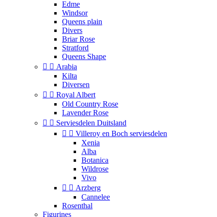
Edme
Windsor
Queens plain
Divers
Briar Rose
Stratford
Queens Shape


Arabia
Kilta
Diversen


Royal Albert
Old Country Rose
Lavender Rose


Serviesdelen Duitsland


Villeroy en Boch serviesdelen
Xenia
Alba
Botanica
Wildrose
Vivo


Arzberg
Cannelee
Rosenthal
Figurines