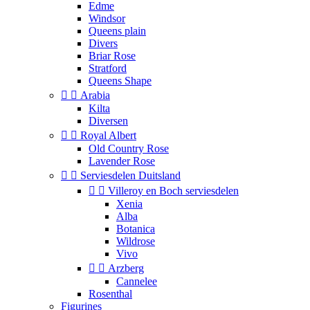
Edme
Windsor
Queens plain
Divers
Briar Rose
Stratford
Queens Shape


Arabia
Kilta
Diversen


Royal Albert
Old Country Rose
Lavender Rose


Serviesdelen Duitsland


Villeroy en Boch serviesdelen
Xenia
Alba
Botanica
Wildrose
Vivo


Arzberg
Cannelee
Rosenthal
Figurines