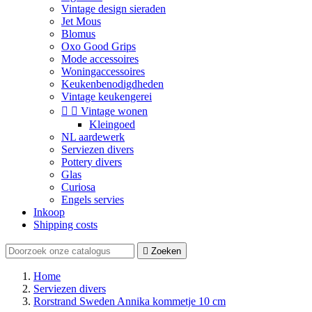
Vintage design sieraden
Jet Mous
Blomus
Oxo Good Grips
Mode accessoires
Woningaccessoires
Keukenbenodigdheden
Vintage keukengerei


Vintage wonen
Kleingoed
NL aardewerk
Serviezen divers
Pottery divers
Glas
Curiosa
Engels servies
Inkoop
Shipping costs

Zoeken
Home
Serviezen divers
Rorstrand Sweden Annika kommetje 10 cm