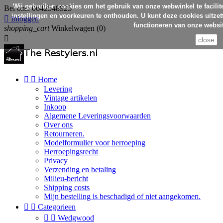
Wij gebruiken cookies om het gebruik van onze webwinkel te facilit
Bel ons:
0642548925
instellingen en voorkeuren te onthouden. U kunt deze cookies uitzett

Inloggen
functioneren van onze websit
shopping_cart
Winkelwagen
(0)

close


Home
Levering
Vintage artikelen
Inkoop
Algemene Leveringsvoorwaarden
Over ons
Retourneren.
Modelformulier voor herroeping
Herroepingsrecht
Privacy
Verzending en betaling
Milieu-bericht
Shipping costs
Mijn bestelling is beschadigd of niet aangekomen.


Categorieen


Wedgwood