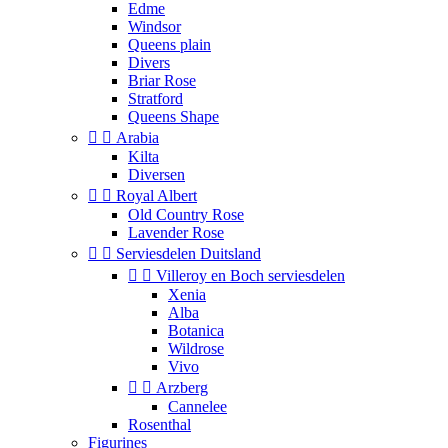
Edme
Windsor
Queens plain
Divers
Briar Rose
Stratford
Queens Shape


Arabia
Kilta
Diversen


Royal Albert
Old Country Rose
Lavender Rose


Serviesdelen Duitsland


Villeroy en Boch serviesdelen
Xenia
Alba
Botanica
Wildrose
Vivo


Arzberg
Cannelee
Rosenthal
Figurines