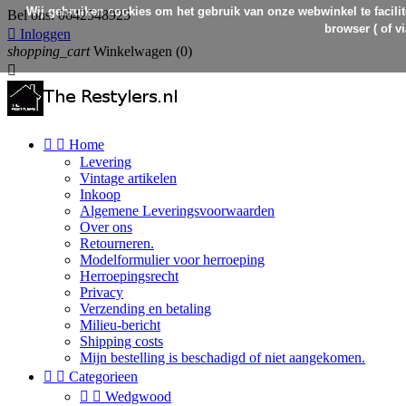
Wij gebruiken cookies om het gebruik van onze webwinkel te facilit
Bel ons:
0642548925
browser ( of v

Inloggen
shopping_cart
Winkelwagen
(0)



Home
Levering
Vintage artikelen
Inkoop
Algemene Leveringsvoorwaarden
Over ons
Retourneren.
Modelformulier voor herroeping
Herroepingsrecht
Privacy
Verzending en betaling
Milieu-bericht
Shipping costs
Mijn bestelling is beschadigd of niet aangekomen.


Categorieen


Wedgwood