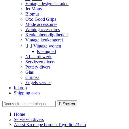
Vintage design sieraden
Jet Mous
Blomus
Oxo Good Grips
Mode accessoires
Woningaccessoires
Keukenbenodigdheden
Vintage keukengerei


Vintage wonen
Kleingoed
NL aardewerk
Serviezen divers
Pottery divers
Glas
Curiosa
Engels servies
Inkoop
Shipping costs

Zoeken
Home
Serviezen divers
Alessi Ku diepe borden Toyo Ito 23 cm