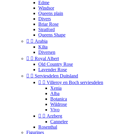
Edme
Windsor
Queens plain
Divers
Briar Rose
Stratford
Queens Shape


Arabia
Kilta
Diversen


Royal Albert
Old Country Rose
Lavender Rose


Serviesdelen Duitsland


Villeroy en Boch serviesdelen
Xenia
Alba
Botanica
Wildrose
Vivo


Arzberg
Cannelee
Rosenthal
Figurines