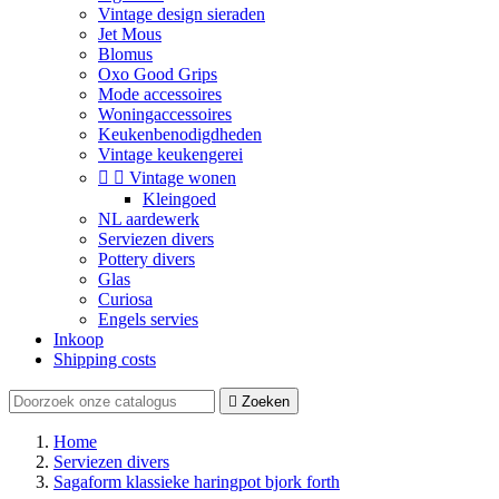
Vintage design sieraden
Jet Mous
Blomus
Oxo Good Grips
Mode accessoires
Woningaccessoires
Keukenbenodigdheden
Vintage keukengerei


Vintage wonen
Kleingoed
NL aardewerk
Serviezen divers
Pottery divers
Glas
Curiosa
Engels servies
Inkoop
Shipping costs

Zoeken
Home
Serviezen divers
Sagaform klassieke haringpot bjork forth