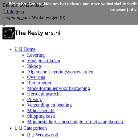
Wij gebruiken cookies om het gebruik van onze webwinkel te facilit
Bel ons:
0642548925
browser ( of v

Inloggen
shopping_cart
Winkelwagen
(0)



Home
Levering
Vintage artikelen
Inkoop
Algemene Leveringsvoorwaarden
Over ons
Retourneren.
Modelformulier voor herroeping
Herroepingsrecht
Privacy
Verzending en betaling
Milieu-bericht
Shipping costs
Mijn bestelling is beschadigd of niet aangekomen.


Categorieen


Wedgwood