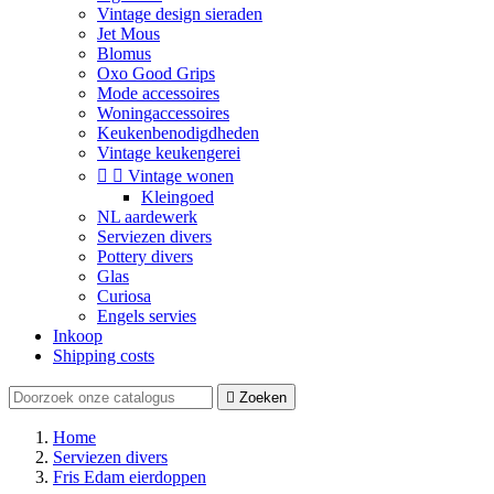
Vintage design sieraden
Jet Mous
Blomus
Oxo Good Grips
Mode accessoires
Woningaccessoires
Keukenbenodigdheden
Vintage keukengerei


Vintage wonen
Kleingoed
NL aardewerk
Serviezen divers
Pottery divers
Glas
Curiosa
Engels servies
Inkoop
Shipping costs

Zoeken
Home
Serviezen divers
Fris Edam eierdoppen