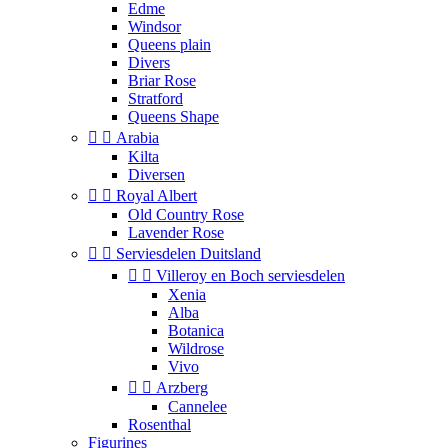
Edme
Windsor
Queens plain
Divers
Briar Rose
Stratford
Queens Shape


Arabia
Kilta
Diversen


Royal Albert
Old Country Rose
Lavender Rose


Serviesdelen Duitsland


Villeroy en Boch serviesdelen
Xenia
Alba
Botanica
Wildrose
Vivo


Arzberg
Cannelee
Rosenthal
Figurines