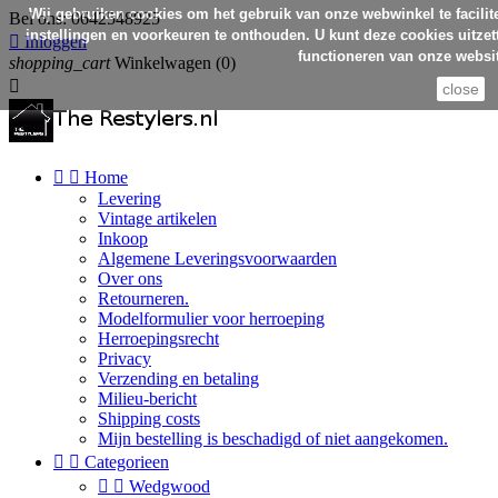
Wij gebruiken cookies om het gebruik van onze webwinkel te facilit
Bel ons:
0642548925
instellingen en voorkeuren te onthouden. U kunt deze cookies uitzett

Inloggen
functioneren van onze websit
shopping_cart
Winkelwagen
(0)

close


Home
Levering
Vintage artikelen
Inkoop
Algemene Leveringsvoorwaarden
Over ons
Retourneren.
Modelformulier voor herroeping
Herroepingsrecht
Privacy
Verzending en betaling
Milieu-bericht
Shipping costs
Mijn bestelling is beschadigd of niet aangekomen.


Categorieen


Wedgwood