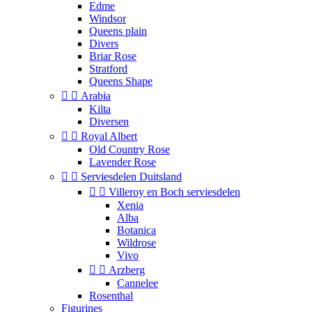
Edme
Windsor
Queens plain
Divers
Briar Rose
Stratford
Queens Shape


Arabia
Kilta
Diversen


Royal Albert
Old Country Rose
Lavender Rose


Serviesdelen Duitsland


Villeroy en Boch serviesdelen
Xenia
Alba
Botanica
Wildrose
Vivo


Arzberg
Cannelee
Rosenthal
Figurines