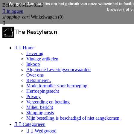
Wij gebruiken cookies om het gebruik van onze webwinkel te facilit
Bel ons:
0642548925
browser ( of v

Inloggen
shopping_cart
Winkelwagen
(0)



Home
Levering
Vintage artikelen
Inkoop
Algemene Leveringsvoorwaarden
Over ons
Retourneren.
Modelformulier voor herroeping
Herroepingsrecht
Privacy
Verzending en betaling
Milieu-bericht
Shipping costs
Mijn bestelling is beschadigd of niet aangekomen.


Categorieen


Wedgwood