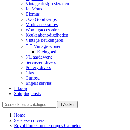
Vintage design sieraden
Jet Mous
Blomus
Oxo Good Grips
Mode accessoires
Woningaccessoires
Keukenbenodigdheden
Vintage keukengerei


Vintage wonen
Kleingoed
NL aardewerk
Serviezen divers
Pottery divers
Glas
Curiosa
Engels servies
Inkoop
Shipping costs

Zoeken
Home
Serviezen divers
Royal Porcelain eierdopjes Cannelee