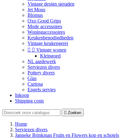
Vintage design sieraden
Jet Mous
Blomus
Oxo Good Grips
Mode accessoires
Woningaccessoires
Keukenbenodigdheden
Vintage keukengerei


Vintage wonen
Kleingoed
NL aardewerk
Serviezen divers
Pottery divers
Glas
Curiosa
Engels servies
Inkoop
Shipping costs

Zoeken
Home
Serviezen divers
Janneke Brinkman Fruits en Flowers kop en schotels