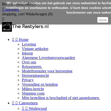
Wij gebruiken cookies om het gebruik van onze webwinkel te facilit
Bel ons:
0642548925
instellingen en voorkeuren te onthouden. U kunt deze cookies uitzett

Inloggen
functioneren van onze websit
shopping_cart
Winkelwagen
(0)

close


Home
Levering
Vintage artikelen
Inkoop
Algemene Leveringsvoorwaarden
Over ons
Retourneren.
Modelformulier voor herroeping
Herroepingsrecht
Privacy
Verzending en betaling
Milieu-bericht
Shipping costs
Mijn bestelling is beschadigd of niet aangekomen.


Categorieen


Wedgwood