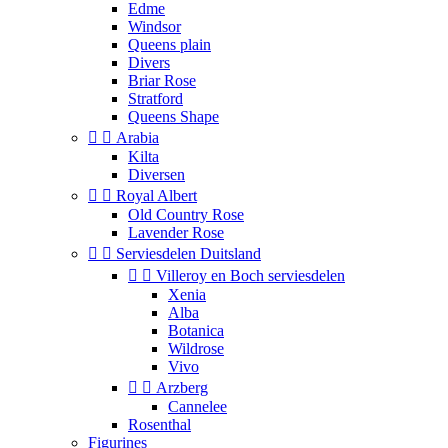
Edme
Windsor
Queens plain
Divers
Briar Rose
Stratford
Queens Shape


Arabia
Kilta
Diversen


Royal Albert
Old Country Rose
Lavender Rose


Serviesdelen Duitsland


Villeroy en Boch serviesdelen
Xenia
Alba
Botanica
Wildrose
Vivo


Arzberg
Cannelee
Rosenthal
Figurines